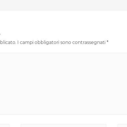
o
blicato.
I campi obbligatori sono contrassegnati
*