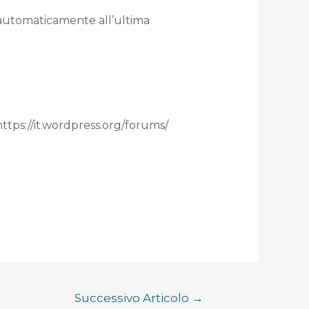
i automaticamente all’ultima
 https://it.wordpress.org/forums/
Successivo Articolo
→