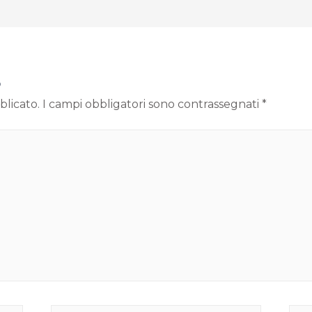
o
blicato.
I campi obbligatori sono contrassegnati
*