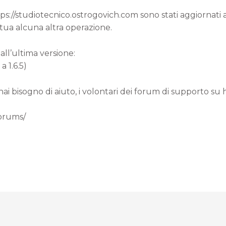
ttps://studiotecnico.ostrogovich.com sono stati aggiornat
 tua alcuna altra operazione.
all’ultima versione:
a 1.6.5)
 hai bisogno di aiuto, i volontari dei forum di supporto su
forums/