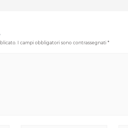
o
blicato.
I campi obbligatori sono contrassegnati
*