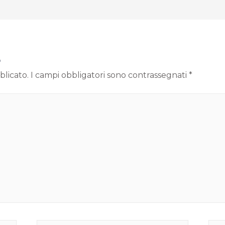
o
blicato.
I campi obbligatori sono contrassegnati
*