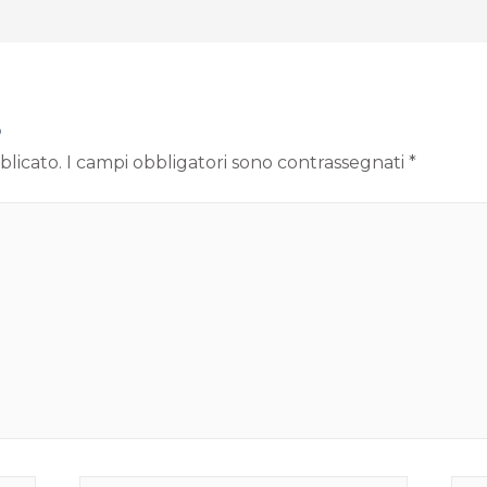
o
blicato.
I campi obbligatori sono contrassegnati
*