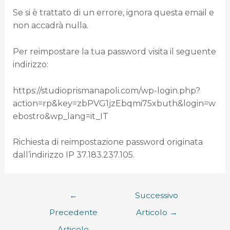
Se si è trattato di un errore, ignora questa email e
non accadrà nulla.
Per reimpostare la tua password visita il seguente
indirizzo:
https://studioprismanapoli.com/wp-login.php?
action=rp&key=zbPVG1jzEbqmi75xbuth&login=w
ebostro&wp_lang=it_IT
Richiesta di reimpostazione password originata
dall’indirizzo IP 37.183.237.105.
←
Successivo
Precedente
Articolo
→
Articolo