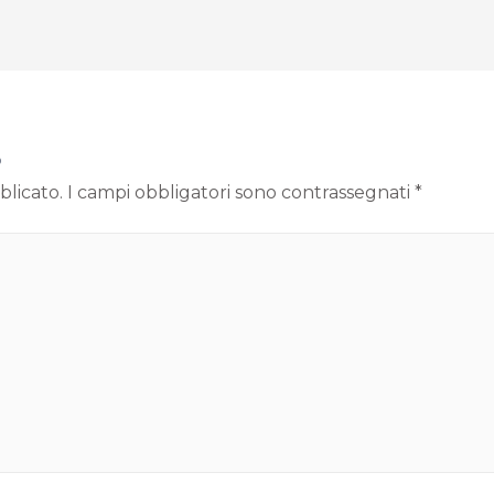
o
blicato.
I campi obbligatori sono contrassegnati
*