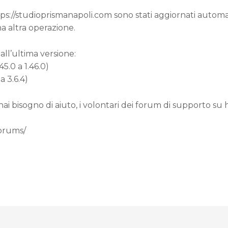
ttps://studioprismanapoli.com sono stati aggiornati autom
a altra operazione.
all’ultima versione:
45.0 a 1.46.0)
a 3.6.4)
 hai bisogno di aiuto, i volontari dei forum di supporto su
forums/