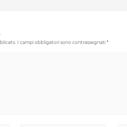
o
blicato.
I campi obbligatori sono contrassegnati
*