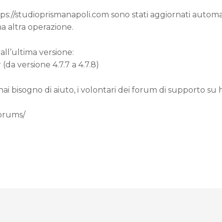
ttps://studioprismanapoli.com sono stati aggiornati autom
a altra operazione.
all’ultima versione:
a versione 4.7.7 a 4.7.8)
 hai bisogno di aiuto, i volontari dei forum di supporto su
forums/