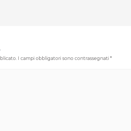
o
blicato.
I campi obbligatori sono contrassegnati
*