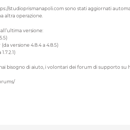
ttps://studioprismanapoli.com sono stati aggiornati autom
a altra operazione.
all’ultima versione:
5.5)
a versione 4.8.4 a 4.8.5)
1.7.2.1)
 hai bisogno di aiuto, i volontari dei forum di supporto su
forums/