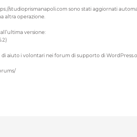
ttps://studioprismanapoli.com sono stati aggiornati autom
a altra operazione.
all’ultima versione:
6.2)
 di aiuto i volontari nei forum di supporto di WordPress.
forums/