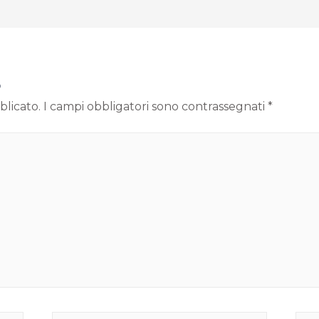
o
blicato.
I campi obbligatori sono contrassegnati
*