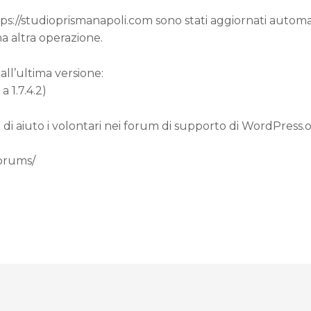
ttps://studioprismanapoli.com sono stati aggiornati autom
a altra operazione.
all’ultima versione:
a 1.7.4.2)
 di aiuto i volontari nei forum di supporto di WordPress.
forums/