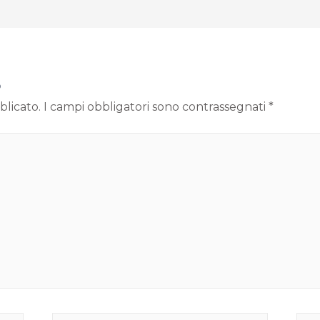
o
blicato.
I campi obbligatori sono contrassegnati
*