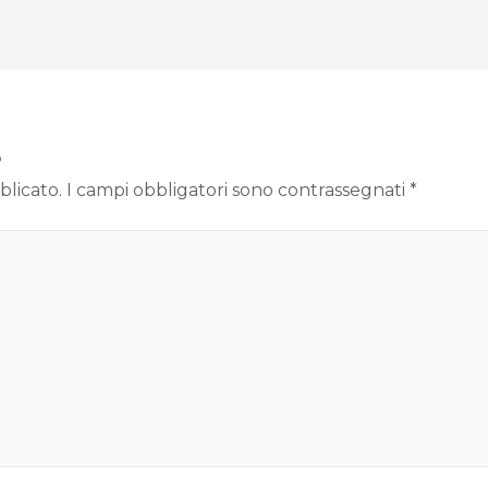
o
blicato.
I campi obbligatori sono contrassegnati
*