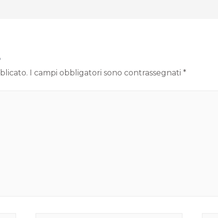
o
blicato.
I campi obbligatori sono contrassegnati
*