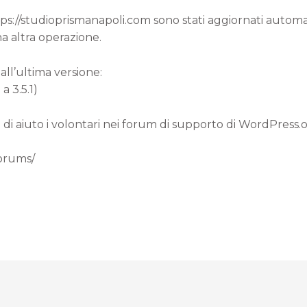
ttps://studioprismanapoli.com sono stati aggiornati autom
a altra operazione.
all’ultima versione:
a 3.5.1)
 di aiuto i volontari nei forum di supporto di WordPress.
forums/