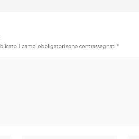
o
blicato.
I campi obbligatori sono contrassegnati
*