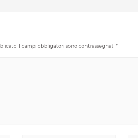
o
blicato.
I campi obbligatori sono contrassegnati
*