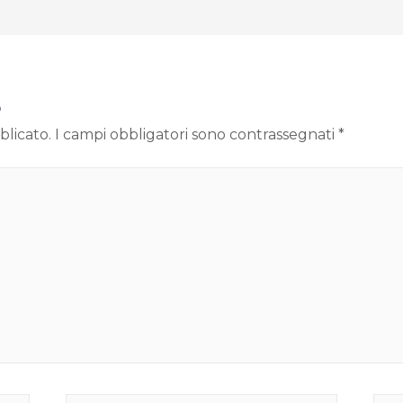
o
blicato.
I campi obbligatori sono contrassegnati
*