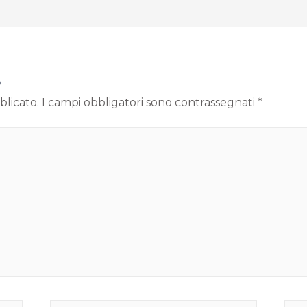
o
blicato.
I campi obbligatori sono contrassegnati
*