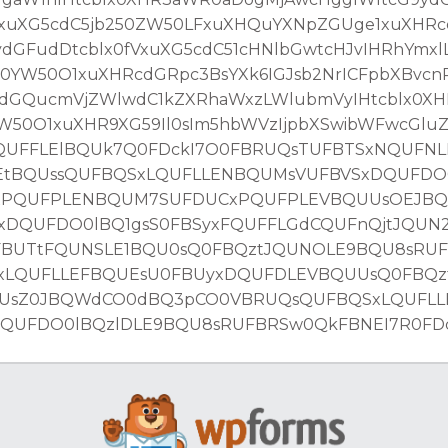
fVxuXG5cdC5jb250ZW50LFxuXHQuYXNpZGUge1xuXH
GFudDtcblx0fVxuXG5cdC51cHNlbGwtcHJvIHRhYmxlL
YW50O1xuXHRcdGRpc3BsYXk6IGJsb2NrICFpbXBvcn
dGQucmVjZWlwdC1kZXRhaWxzLWlubmVyIHtcblx0X
50O1xuXHR9XG59Il0sIm5hbWVzIjpbXSwibWFwcGlu
UFFLElBQUk7Q0FDckI7O0FBRUQsTUFBTSxNQUFNL
EtBQUssQUFBQSxLQUFLLENBQUMsVUFBVSxDQUFDO0
xPQUFPLENBQUM7SUFDUCxPQUFPLEVBQUUsOEJB
DQUFDO0lBQ1gsS0FBSyxFQUFFLGdCQUFnQjtJQUN
FBUTtFQUNSLE1BQU0sQ0FBQztJQUNOLE9BQU8sRU
xLQUFLLEFBQUEsU0FBUyxDQUFDLEVBQUUsQ0FBQz
UUsZ0JBQWdCO0dBQ3pCO0VBRUQsQUFBQSxLQUFL
UFDO0lBQzlDLE9BQU8sRUFBRSw0QkFBNEI7R0FDck