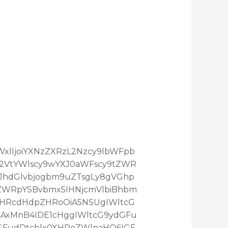
maWxlIjoiYXNzZXRzL2Nzcy9lbWFpb
L2VtYWlscy9wYXJ0aWFscy9tZWR
3JhdGlvbjogbm9uZTsgLy8gVGhp
ZWRpYSBvbmx5IHNjcmVlbiBhbm
XHRcdHdpZHRoOiA5NSUgIWltcG
AxMnB4IDE1cHggIWltcG9ydGFu
GFudDtcblx0XHRoZWlnaHQ6IGF