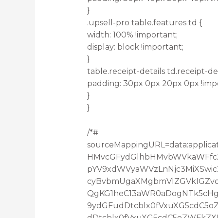
}
.upsell-pro table.features td {
width: 100% !important;
display: block !important;
}
table.receipt-details td.receipt-det
padding: 30px 0px 20px 0px !imp
}
}
/*#
sourceMappingURL=data:applica
HMvcGFydGlhbHMvbWVkaWFfcXV
pYV9xdWVyaWVzLnNjc3MiXSwic
cyBvbmUgaXMgbmVlZGVkIGZvc
QgKG1heC13aWR0aDogNTk5cHgp
9ydGFudDtcblx0fVxuXG5cdC5
dDtcblx0fVxuXG5cdC5oZWFkZX