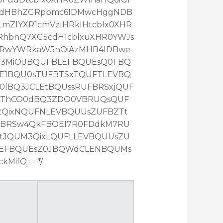
RcdHBhZGRpbmc6IDMwcHggNDB
mZlYXR1cmVzIHRkIHtcblx0XHR
RhbnQ7XG5cdH1cblxuXHR0YWJs
HRwYWRkaW5nOiAzMHB4IDBwe
Z3MiOiJBQUFBLEFBQUEsQ0FBQ
E1BQU0sTUFBTSxTQUFTLEVBQ
lBQ3JCLEtBQUssRUFBRSxjQUF
QThCO0dBQ3ZDO0VBRUQsQUF
2QixNQUFNLEVBQUUsZUFBZTt
FBRSw4QkFBOEI7R0FDdkM7RU
tJQUM3QixLQUFLLEVBQUUsZU
LEFBQUEsZ0JBQWdCLENBQUMs
MifQ== */