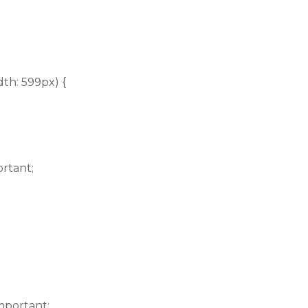
th: 599px) {
ortant;
mportant;