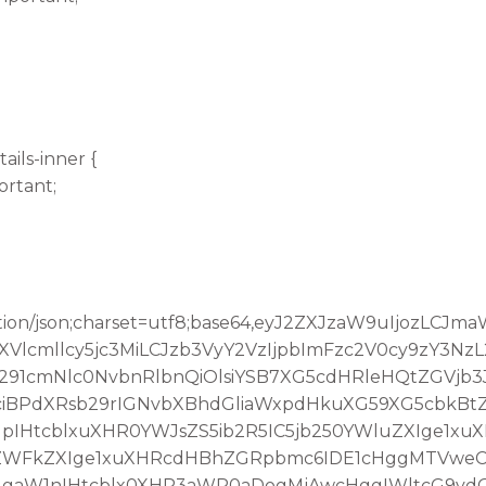
ails-inner {
ortant;
tion/json;charset=utf8;base64,eyJ2ZXJzaW9uIjozLCJ
lcmllcy5jc3MiLCJzb3VyY2VzIjpbImFzc2V0cy9zY3Nz
291cmNlc0NvbnRlbnQiOlsiYSB7XG5cdHRleHQtZGVjb
iBPdXRsb29rIGNvbXBhdGliaWxpdHkuXG59XG5cbkBt
IHtcblxuXHR0YWJsZS5ib2R5IC5jb250YWluZXIge1xu
oZWFkZXIge1xuXHRcdHBhZGRpbmc6IDE1cHggMTVweC
IgaW1nIHtcblx0XHR3aWR0aDogMjAwcHggIWltcG9yd