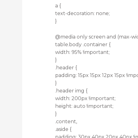
a {
text-decoration: none;
}
@media only screen and (max-wid
table.body .container {
width: 95% !important;
}
.header {
padding: 15px 15px 12px 15px !imp
}
.header img {
width: 200px !important;
height: auto !important;
}
.content,
.aside {
padding: 30px 40px 20px 40px !i