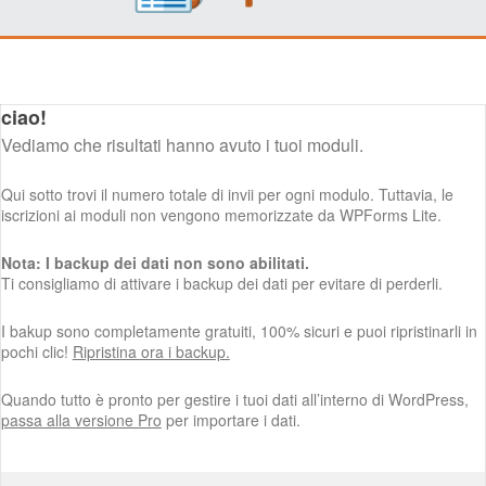
ciao!
Vediamo che risultati hanno avuto i tuoi moduli.
Qui sotto trovi il numero totale di invii per ogni modulo. Tuttavia, le
iscrizioni ai moduli non vengono memorizzate da WPForms Lite.
Nota: I backup dei dati non sono abilitati.
Ti consigliamo di attivare i backup dei dati per evitare di perderli.
I bakup sono completamente gratuiti, 100% sicuri e puoi ripristinarli in
pochi clic!
Ripristina ora i backup.
Quando tutto è pronto per gestire i tuoi dati all’interno di WordPress,
passa alla versione Pro
per importare i dati.