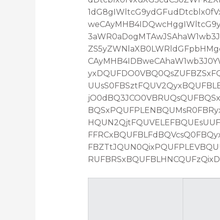
1dG8gIWltcG9ydGFudDtcblx0
weCAyMHB4IDQwcHggIWltcG9yd
3aWR0aDogMTAwJSAhaW1wb3J0
ZS5yZWNlaXB0LWRldGFpbHMg
CAyMHB4IDBweCAhaW1wb3J0YW
yxDQUFDO0VBQ0QsZUFBZSxFQ
UUsS0FBSztFQUV2QyxBQUFBL
jO0dBQ3JCO0VBRUQsQUFBQS
BQSxPQUFPLENBQUMsR0FBRyx
HQUN2QjtFQUVELEFBQUEsUU
FFRCxBQUFBLFdBQVcsQ0FBQy
FBZTtJQUN0QixPQUFPLEVBQ
RUFBRSxBQUFBLHNCQUFzQixDQ