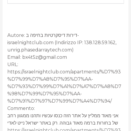
Autore: דירות דיסקרטיות בחיפה ב-
israelnightclub.com (Indirizzo IP: 138.128.59.162,
unrig.phasedarraytech.com)
Email: bx4t5z@gmail.com
URL:
https://israelnightclub.com/apartments/%D7%93
%D7%99%D7%A8%D7%95%D7%AA-
%D7%93%D7%99%D7%A1%D7%A7%D7%A8%D7
%98%D7%99%D7%95%D7%AA-
%D7%91%D7%97%D7%99%D7%A4%D7%94/
Commento:
אני מאוד ממליץ על אתר הזה כנסו עכשיו ותהנו ממגוון רחב
של בחורות ברמה מאוד גבוהה. רק באתר ישראל נייט לאדי
https://israelnightclub.com/apartments/%D7%93