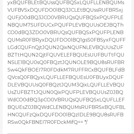
yxBQUFBLEtBQUssQUFBQSxLQUFLLENBQUMs
VUFBVSxDQUFDO0lBQ3JCLEtBQUssRUFBRSxj
QUFjO0dBQ3JCO0VBRUQsQUFBQSxPQUFPLE
NBQUM7SUFDUCxPQUFPLEVBQUUsOEJBQTh
CO0dBQ3ZDO0VBRUQsQUFBQSxPQUFPLENB
QUMsR0FBRyxDQUFDO0lBQ1gsS0FBSyxFQUFF
LGdCQUFnQjtJQUN2QixNQUFNLEVBQUUsZUF
BZTtHQUN2QjtFQUVELEFBQUEsUUFBUTtFQU
NSLE1BQU0sQ0FBQztJQUNOLE9BQU8sRUFBR
Sw4QkFBOEI7R0FDdkM7RUFFRCxBQUFBLFdB
QVcsQ0FBQyxLQUFLLEFBQUEsU0FBUyxDQUF
DLEVBQUUsQ0FBQztJQUM3QixLQUFLLEVBQU
UsZUFBZTtJQUN0QixPQUFPLEVBQUUsZ0JBQ
WdCO0dBQ3pCO0VBRUQsQUFBQSxLQUFLLEF
BQUEsZ0JBQWdCLENBQUMsRUFBRSxBQUFBL
HNCQUFzQixDQUFDO0lBQzlDLE9BQU8sRUFB
RSw0QkFBNEI7R0FDckMifQ== */