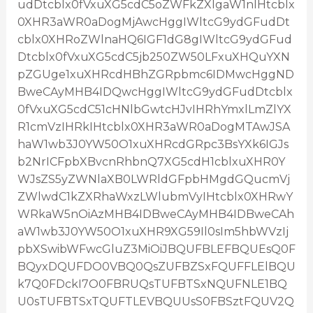
udDtcblx0fVxuXG5cdC5oZWFkZXIgaW1nIHtcblx
0XHR3aWR0aDogMjAwcHggIWltcG9ydGFudDt
cblx0XHRoZWlnaHQ6IGF1dG8gIWltcG9ydGFud
Dtcblx0fVxuXG5cdC5jb250ZW50LFxuXHQuYXN
pZGUge1xuXHRcdHBhZGRpbmc6IDMwcHggND
BweCAyMHB4IDQwcHggIWltcG9ydGFudDtcblx
0fVxuXG5cdC51cHNlbGwtcHJvIHRhYmxlLmZlYX
R1cmVzIHRkIHtcblx0XHR3aWR0aDogMTAwJSA
haW1wb3J0YW50O1xuXHRcdGRpc3BsYXk6IGJs
b2NrICFpbXBvcnRhbnQ7XG5cdH1cblxuXHR0Y
WJsZS5yZWNlaXB0LWRldGFpbHMgdGQucmVj
ZWlwdC1kZXRhaWxzLWlubmVyIHtcblx0XHRwY
WRkaW5nOiAzMHB4IDBweCAyMHB4IDBweCAh
aW1wb3J0YW50O1xuXHR9XG59Il0sIm5hbWVzIj
pbXSwibWFwcGluZ3MiOiJBQUFBLEFBQUEsQ0F
BQyxDQUFDO0VBQ0QsZUFBZSxFQUFFLElBQU
k7Q0FDckI7O0FBRUQsTUFBTSxNQUFNLE1BQ
U0sTUFBTSxTQUFTLEVBQUUsS0FBSztFQUV2Q