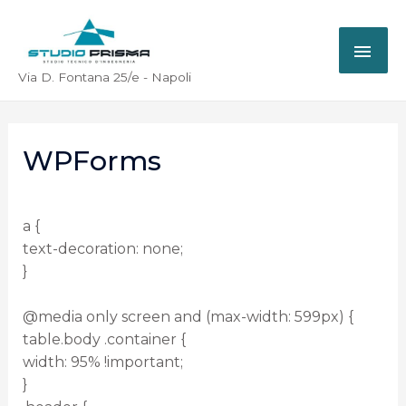
Via D. Fontana 25/e - Napoli
WPForms
a {
text-decoration: none;
}
@media only screen and (max-width: 599px) {
table.body .container {
width: 95% !important;
}