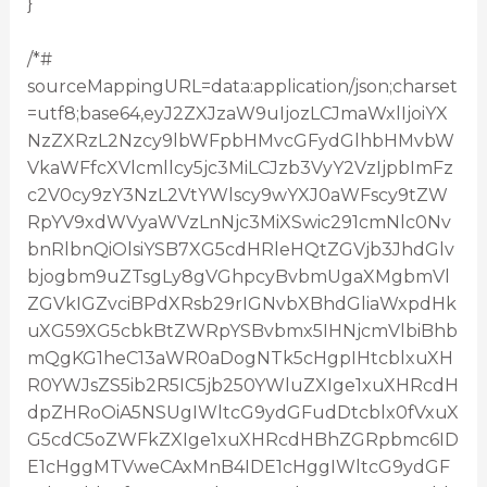
}
/*#
sourceMappingURL=data:application/json;charset
=utf8;base64,eyJ2ZXJzaW9uIjozLCJmaWxlIjoiYX
NzZXRzL2Nzcy9lbWFpbHMvcGFydGlhbHMvbW
VkaWFfcXVlcmllcy5jc3MiLCJzb3VyY2VzIjpbImFz
c2V0cy9zY3NzL2VtYWlscy9wYXJ0aWFscy9tZW
RpYV9xdWVyaWVzLnNjc3MiXSwic291cmNlc0Nv
bnRlbnQiOlsiYSB7XG5cdHRleHQtZGVjb3JhdGlv
bjogbm9uZTsgLy8gVGhpcyBvbmUgaXMgbmVl
ZGVkIGZvciBPdXRsb29rIGNvbXBhdGliaWxpdHk
uXG59XG5cbkBtZWRpYSBvbmx5IHNjcmVlbiBhb
mQgKG1heC13aWR0aDogNTk5cHgpIHtcblxuXH
R0YWJsZS5ib2R5IC5jb250YWluZXIge1xuXHRcdH
dpZHRoOiA5NSUgIWltcG9ydGFudDtcblx0fVxuX
G5cdC5oZWFkZXIge1xuXHRcdHBhZGRpbmc6ID
E1cHggMTVweCAxMnB4IDE1cHggIWltcG9ydGF