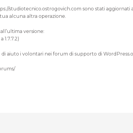
ttps://studiotecnico.ostrogovich.com sono stati aggiornat
 tua alcuna altra operazione.
all’ultima versione:
 1.7.7.2)
 di aiuto i volontari nei forum di supporto di WordPress.
forums/