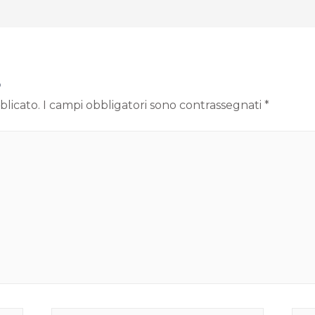
o
blicato.
I campi obbligatori sono contrassegnati
*