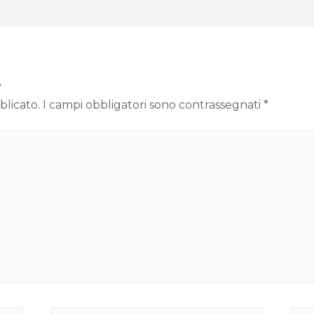
o
blicato.
I campi obbligatori sono contrassegnati
*