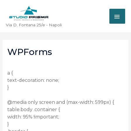
Via D. Fontana 25/e - Napoli
WPForms
a {
text-decoration: none;
}
@media only screen and (max-width: 599px) {
table.body .container {
width: 95% !important;
}