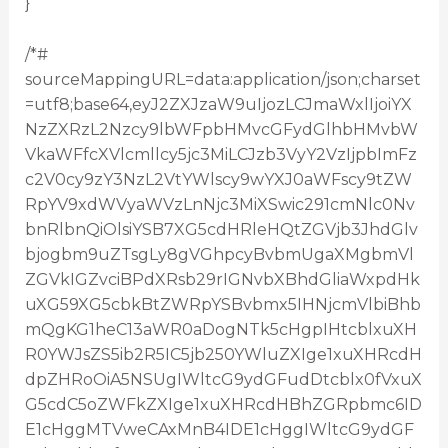
}
/*#
sourceMappingURL=data:application/json;charset
=utf8;base64,eyJ2ZXJzaW9uIjozLCJmaWxlIjoiYX
NzZXRzL2Nzcy9lbWFpbHMvcGFydGlhbHMvbW
VkaWFfcXVlcmllcy5jc3MiLCJzb3VyY2VzIjpbImFz
c2V0cy9zY3NzL2VtYWlscy9wYXJ0aWFscy9tZW
RpYV9xdWVyaWVzLnNjc3MiXSwic291cmNlc0Nv
bnRlbnQiOlsiYSB7XG5cdHRleHQtZGVjb3JhdGlv
bjogbm9uZTsgLy8gVGhpcyBvbmUgaXMgbmVl
ZGVkIGZvciBPdXRsb29rIGNvbXBhdGliaWxpdHk
uXG59XG5cbkBtZWRpYSBvbmx5IHNjcmVlbiBhb
mQgKG1heC13aWR0aDogNTk5cHgpIHtcblxuXH
R0YWJsZS5ib2R5IC5jb250YWluZXIge1xuXHRcdH
dpZHRoOiA5NSUgIWltcG9ydGFudDtcblx0fVxuX
G5cdC5oZWFkZXIge1xuXHRcdHBhZGRpbmc6ID
E1cHggMTVweCAxMnB4IDE1cHggIWltcG9ydGF