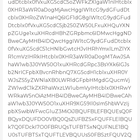
udDtcblx0fVxuXG5cdC5oZWFkZXIgaW1nIHtcblx
0XHR3aWR0aDogMjAwcHggIWltcG9ydGFudDt
cblx0XHRoZWlnaHQ6IGF1dG8gIWltcG9ydGFud
Dtcblx0fVxuXG5cdC5jb250ZW50LFxuXHQuYXN
pZGUge1xuXHRcdHBhZGRpbmc6IDMwcHggND
BweCAyMHB4IDQwcHggIWltcG9ydGFudDtcblx
0fVxuXG5cdC51cHNlbGwtcHJvIHRhYmxlLmZlYX
R1cmVzIHRkIHtcblx0XHR3aWR0aDogMTAwJSA
haW1wb3J0YW50O1xuXHRcdGRpc3BsYXk6IGJs
b2NrICFpbXBvcnRhbnQ7XG5cdH1cblxuXHR0Y
WJsZS5yZWNlaXB0LWRldGFpbHMgdGQucmVj
ZWlwdC1kZXRhaWxzLWlubmVyIHtcblx0XHRwY
WRkaW5nOiAzMHB4IDBweCAyMHB4IDBweCAh
aW1wb3J0YW50O1xuXHR9XG59Il0sIm5hbWVzIj
pbXSwibWFwcGluZ3MiOiJBQUFBLEFBQUEsQ0F
BQyxDQUFDO0VBQ0QsZUFBZSxFQUFFLElBQU
k7Q0FDckI7O0FBRUQsTUFBTSxNQUFNLE1BQ
U0sTUFBTSxTQUFTLEVBQUUsS0FBSztFQUV2Q