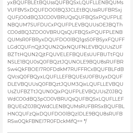
yxBQUFBLEtBQUssQUFBQSxLQUFLLENBQUMs
VUFBVSxDQUFDO0lBQ3JCLEtBQUssRUFBRSxj
QUFjO0dBQ3JCO0VBRUQsQUFBQSxPQUFPLE
NBQUM7SUFDUCxPQUFPLEVBQUUsOEJBQTh
CO0dBQ3ZDO0VBRUQsQUFBQSxPQUFPLENB
QUMsR0FBRyxDQUFDO0lBQ1gsS0FBSyxFQUFF
LGdCQUFnQjtJQUN2QixNQUFNLEVBQUUsZUF
BZTtHQUN2QjtFQUVELEFBQUEsUUFBUTtFQU
NSLE1BQU0sQ0FBQztJQUNOLE9BQU8sRUFBR
Sw4QkFBOEI7R0FDdkM7RUFFRCxBQUFBLFdB
QVcsQ0FBQyxLQUFLLEFBQUEsU0FBUyxDQUF
DLEVBQUUsQ0FBQztJQUM3QixLQUFLLEVBQU
UsZUFBZTtJQUN0QixPQUFPLEVBQUUsZ0JBQ
WdCO0dBQ3pCO0VBRUQsQUFBQSxLQUFLLEF
BQUEsZ0JBQWdCLENBQUMsRUFBRSxBQUFBL
HNCQUFzQixDQUFDO0lBQzlDLE9BQU8sRUFB
RSw0QkFBNEI7R0FDckMifQ== */