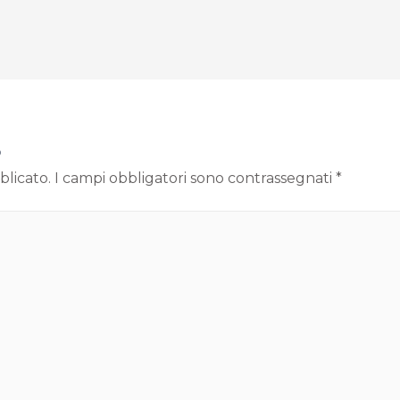
o
blicato.
I campi obbligatori sono contrassegnati
*