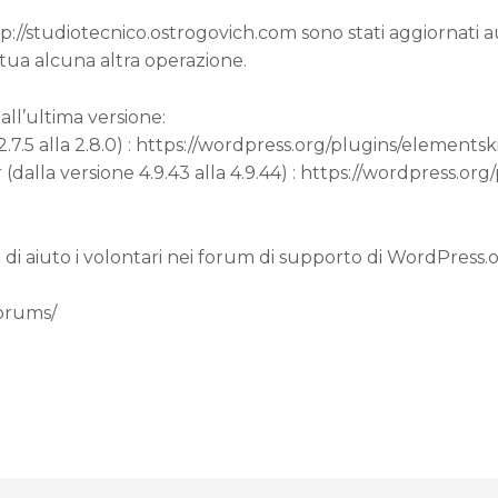
ttp://studiotecnico.ostrogovich.com sono stati aggiornati
 tua alcuna altra operazione.
all’ultima versione:
.7.5 alla 2.8.0) : https://wordpress.org/plugins/elementskit
alla versione 4.9.43 alla 4.9.44) : https://wordpress.o
 di aiuto i volontari nei forum di supporto di WordPress.
forums/