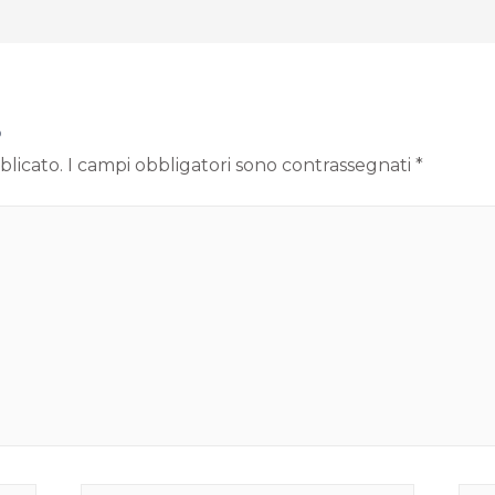
o
blicato.
I campi obbligatori sono contrassegnati
*