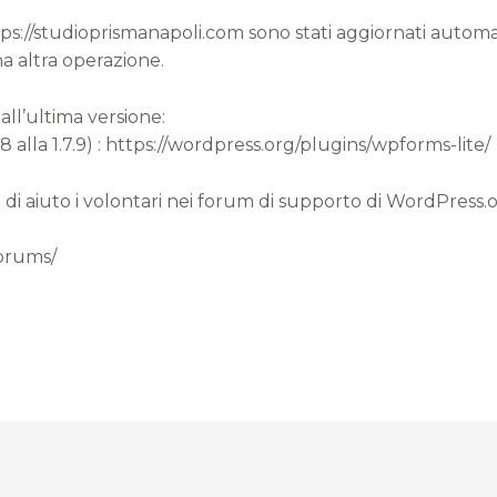
ttps://studioprismanapoli.com sono stati aggiornati autom
a altra operazione.
all’ultima versione:
8 alla 1.7.9) : https://wordpress.org/plugins/wpforms-lite/
 di aiuto i volontari nei forum di supporto di WordPress.
forums/