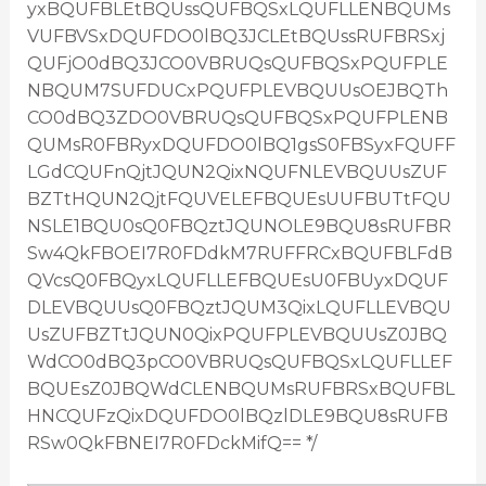
yxBQUFBLEtBQUssQUFBQSxLQUFLLENBQUMs
VUFBVSxDQUFDO0lBQ3JCLEtBQUssRUFBRSxj
QUFjO0dBQ3JCO0VBRUQsQUFBQSxPQUFPLE
NBQUM7SUFDUCxPQUFPLEVBQUUsOEJBQTh
CO0dBQ3ZDO0VBRUQsQUFBQSxPQUFPLENB
QUMsR0FBRyxDQUFDO0lBQ1gsS0FBSyxFQUFF
LGdCQUFnQjtJQUN2QixNQUFNLEVBQUUsZUF
BZTtHQUN2QjtFQUVELEFBQUEsUUFBUTtFQU
NSLE1BQU0sQ0FBQztJQUNOLE9BQU8sRUFBR
Sw4QkFBOEI7R0FDdkM7RUFFRCxBQUFBLFdB
QVcsQ0FBQyxLQUFLLEFBQUEsU0FBUyxDQUF
DLEVBQUUsQ0FBQztJQUM3QixLQUFLLEVBQU
UsZUFBZTtJQUN0QixPQUFPLEVBQUUsZ0JBQ
WdCO0dBQ3pCO0VBRUQsQUFBQSxLQUFLLEF
BQUEsZ0JBQWdCLENBQUMsRUFBRSxBQUFBL
HNCQUFzQixDQUFDO0lBQzlDLE9BQU8sRUFB
RSw0QkFBNEI7R0FDckMifQ== */