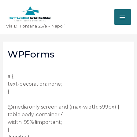
Via D. Fontana 25/e - Napoli
WPForms
a {
text-decoration: none;
}
@media only screen and (max-width: 599px) {
table.body .container {
width: 95% !important;
}