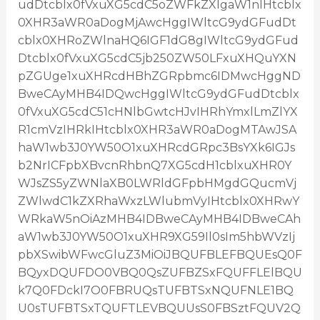
udDtcblx0fVxuXG5cdC5oZWFkZXIgaW1nIHtcblx
0XHR3aWR0aDogMjAwcHggIWltcG9ydGFudDt
cblx0XHRoZWlnaHQ6IGF1dG8gIWltcG9ydGFud
Dtcblx0fVxuXG5cdC5jb250ZW50LFxuXHQuYXN
pZGUge1xuXHRcdHBhZGRpbmc6IDMwcHggND
BweCAyMHB4IDQwcHggIWltcG9ydGFudDtcblx
0fVxuXG5cdC51cHNlbGwtcHJvIHRhYmxlLmZlYX
R1cmVzIHRkIHtcblx0XHR3aWR0aDogMTAwJSA
haW1wb3J0YW50O1xuXHRcdGRpc3BsYXk6IGJs
b2NrICFpbXBvcnRhbnQ7XG5cdH1cblxuXHR0Y
WJsZS5yZWNlaXB0LWRldGFpbHMgdGQucmVj
ZWlwdC1kZXRhaWxzLWlubmVyIHtcblx0XHRwY
WRkaW5nOiAzMHB4IDBweCAyMHB4IDBweCAh
aW1wb3J0YW50O1xuXHR9XG59Il0sIm5hbWVzIj
pbXSwibWFwcGluZ3MiOiJBQUFBLEFBQUEsQ0F
BQyxDQUFDO0VBQ0QsZUFBZSxFQUFFLElBQU
k7Q0FDckI7O0FBRUQsTUFBTSxNQUFNLE1BQ
U0sTUFBTSxTQUFTLEVBQUUsS0FBSztFQUV2Q