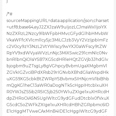
}
/*#
sourceMappingURL=data:application/json;charset
=utf8;base64,eyJ2ZXJzaW9uIjozLCJmaWxlIjoiYX
NzZXRzL2Nzcy9lbWFpbHMvcGFydGlhbHMvbW
VkaWFfcXVlcmllcy5jc3MiLCJzb3VyY2VzIjpbImFz
c2V0cy9zY3NzL2VtYWlscy9wYXJ0aWFscy9tZW
RpYV9xdWVyaWVzLnNjc3MiXSwic291cmNlc0Nv
bnRlbnQiOlsiYSB7XG5cdHRleHQtZGVjb3JhdGlv
bjogbm9uZTsgLy8gVGhpcyBvbmUgaXMgbmVl
ZGVkIGZvciBPdXRsb29rIGNvbXBhdGliaWxpdHk
uXG59XG5cbkBtZWRpYSBvbmx5IHNjcmVlbiBhb
mQgKG1heC13aWR0aDogNTk5cHgpIHtcblxuXH
R0YWJsZS5ib2R5IC5jb250YWluZXIge1xuXHRcdH
dpZHRoOiA5NSUgIWltcG9ydGFudDtcblx0fVxuX
G5cdC5oZWFkZXIge1xuXHRcdHBhZGRpbmc6ID
E1cHggMTVweCAxMnB4IDE1cHggIWltcG9ydGF