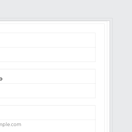
o
mple.com