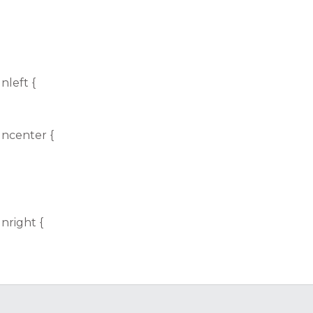
nleft {
gncenter {
nright {