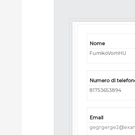
Nome
FumikoVomHU
Numero di telefon
81753653894
Email
gegrgerge2@exa