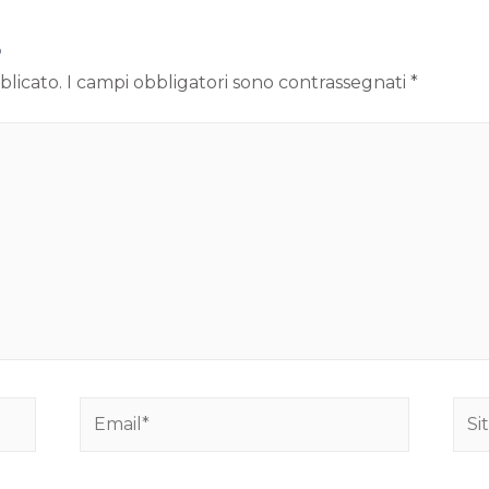
o
blicato.
I campi obbligatori sono contrassegnati
*