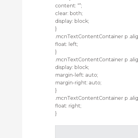
content: “”;
clear: both;
display: block;
}
.mcnTextContentContainer p .alig
float: left;
}
.mcnTextContentContainer p .ali
display: block;
margin-left: auto;
margin-right: auto;
}
.mcnTextContentContainer p .alig
float: right;
}