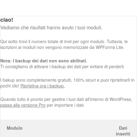
ciao!
Vediamo che risultati hanno avuto i tuoi moduli.
Qui sotto trovi il numero totale di invii per ogni modulo. Tuttavia, le
iscrizioni ai moduli non vengono memorizzate da WPForms Lite.
Nota: I backup dei dati non sono abilitati.
Ti consigliamo di attivare i backup dei dati per evitare di perderli.
I bakup sono completamente gratuiti, 100% sicuri e puoi ripristinarli in
pochi clic!
Ripristina ora i backup.
Quando tutto è pronto per gestire i tuoi dati all’interno di WordPress,
passa alla versione Pro
per importare i dati.
Modulo
Dati
inseriti