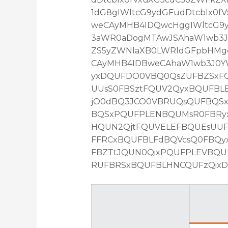
1dG8gIWltcG9ydGFudDtcblx0
weCAyMHB4IDQwcHggIWltcG9yd
3aWR0aDogMTAwJSAhaW1wb3J0
ZS5yZWNlaXB0LWRldGFpbHMg
CAyMHB4IDBweCAhaW1wb3J0YW
yxDQUFDO0VBQ0QsZUFBZSxFQ
UUsS0FBSztFQUV2QyxBQUFBL
jO0dBQ3JCO0VBRUQsQUFBQS
BQSxPQUFPLENBQUMsR0FBRyx
HQUN2QjtFQUVELEFBQUEsUU
FFRCxBQUFBLFdBQVcsQ0FBQy
FBZTtJQUN0QixPQUFPLEVBQ
RUFBRSxBQUFBLHNCQUFzQixDQ