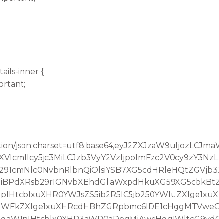
ails-inner {
ortant;
tion/json;charset=utf8;base64,eyJ2ZXJzaW9uIjozLCJ
lcmllcy5jc3MiLCJzb3VyY2VzIjpbImFzc2V0cy9zY3Nz
291cmNlc0NvbnRlbnQiOlsiYSB7XG5cdHRleHQtZGVjb
iBPdXRsb29rIGNvbXBhdGliaWxpdHkuXG59XG5cbkBt
IHtcblxuXHR0YWJsZS5ib2R5IC5jb250YWluZXIge1xu
oZWFkZXIge1xuXHRcdHBhZGRpbmc6IDE1cHggMTVweC
IgaW1nIHtcblx0XHR3aWR0aDogMjAwcHggIWltcG9yd