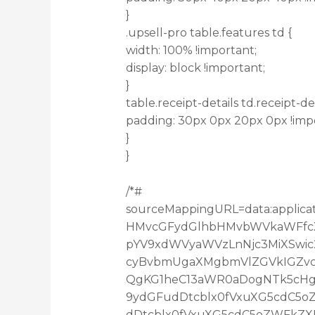
}
.upsell-pro table.features td {
width: 100% !important;
display: block !important;
}
table.receipt-details td.receipt-det
padding: 30px 0px 20px 0px !imp
}
}
/*#
sourceMappingURL=data:applica
HMvcGFydGlhbHMvbWVkaWFfcXV
pYV9xdWVyaWVzLnNjc3MiXSwic
cyBvbmUgaXMgbmVlZGVkIGZvc
QgKG1heC13aWR0aDogNTk5cHgp
9ydGFudDtcblx0fVxuXG5cdC5
dDtcblx0fVxuXG5cdC5oZWFkZX