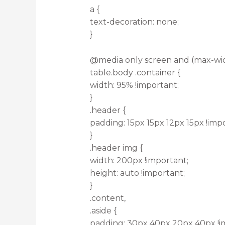
a {
text-decoration: none;
}
@media only screen and (max-wid
table.body .container {
width: 95% !important;
}
.header {
padding: 15px 15px 12px 15px !imp
}
.header img {
width: 200px !important;
height: auto !important;
}
.content,
.aside {
padding: 30px 40px 20px 40px !i