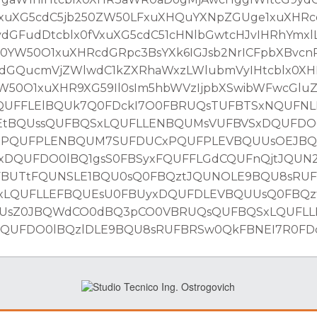
fVxuXG5cdC5jb250ZW50LFxuXHQuYXNpZGUge1xuXH
GFudDtcblx0fVxuXG5cdC51cHNlbGwtcHJvIHRhYmxlL
YW50O1xuXHRcdGRpc3BsYXk6IGJsb2NrICFpbXBvcn
dGQucmVjZWlwdC1kZXRhaWxzLWlubmVyIHtcblx0X
50O1xuXHR9XG59Il0sIm5hbWVzIjpbXSwibWFwcGlu
UFFLElBQUk7Q0FDckI7O0FBRUQsTUFBTSxNQUFNL
EtBQUssQUFBQSxLQUFLLENBQUMsVUFBVSxDQUFDO0
xPQUFPLENBQUM7SUFDUCxPQUFPLEVBQUUsOEJB
DQUFDO0lBQ1gsS0FBSyxFQUFFLGdCQUFnQjtJQUN
FBUTtFQUNSLE1BQU0sQ0FBQztJQUNOLE9BQU8sRU
xLQUFLLEFBQUEsU0FBUyxDQUFDLEVBQUUsQ0FBQz
UUsZ0JBQWdCO0dBQ3pCO0VBRUQsQUFBQSxLQUFL
UFDO0lBQzlDLE9BQU8sRUFBRSw0QkFBNEI7R0FDck