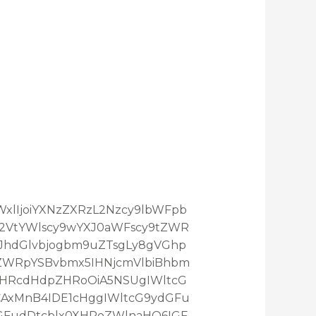
maWxlIjoiYXNzZXRzL2Nzcy9lbWFpb
L2VtYWlscy9wYXJ0aWFscy9tZWR
3JhdGlvbjogbm9uZTsgLy8gVGhp
ZWRpYSBvbmx5IHNjcmVlbiBhbm
XHRcdHdpZHRoOiA5NSUgIWltcG
AxMnB4IDE1cHggIWltcG9ydGFu
GFudDtcblx0XHRoZWlnaHQ6IGF