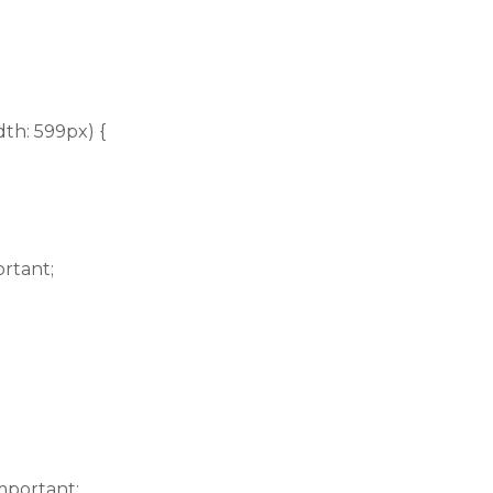
th: 599px) {
ortant;
mportant;