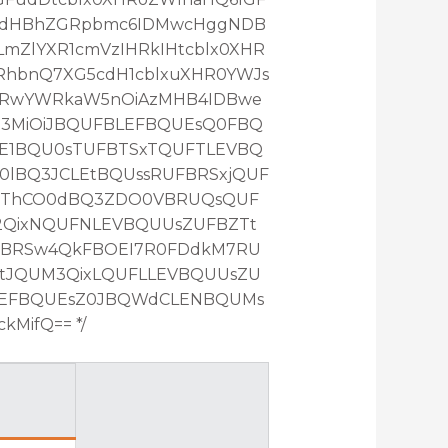
RcdHBhZGRpbmc6IDMwcHggNDB
mZlYXR1cmVzIHRkIHtcblx0XHR
RhbnQ7XG5cdH1cblxuXHR0YWJs
HRwYWRkaW5nOiAzMHB4IDBwe
Z3MiOiJBQUFBLEFBQUEsQ0FBQ
E1BQU0sTUFBTSxTQUFTLEVBQ
lBQ3JCLEtBQUssRUFBRSxjQUF
QThCO0dBQ3ZDO0VBRUQsQUF
2QixNQUFNLEVBQUUsZUFBZTt
FBRSw4QkFBOEI7R0FDdkM7RU
tJQUM3QixLQUFLLEVBQUUsZU
LEFBQUEsZ0JBQWdCLENBQUMs
MifQ== */