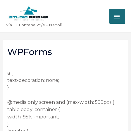
Via D. Fontana 25/e - Napoli
WPForms
a {
text-decoration: none;
}
@media only screen and (max-width: 599px) {
table.body .container {
width: 95% !important;
}