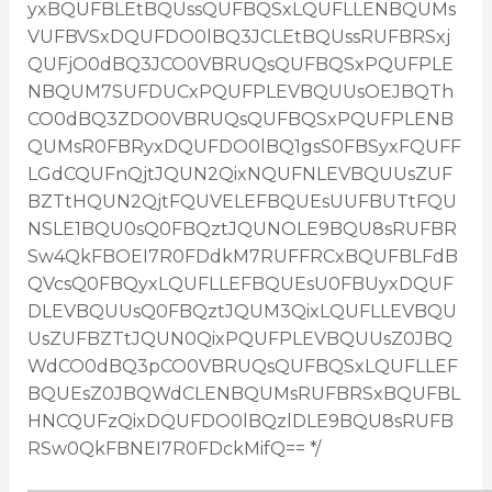
yxBQUFBLEtBQUssQUFBQSxLQUFLLENBQUMs
VUFBVSxDQUFDO0lBQ3JCLEtBQUssRUFBRSxj
QUFjO0dBQ3JCO0VBRUQsQUFBQSxPQUFPLE
NBQUM7SUFDUCxPQUFPLEVBQUUsOEJBQTh
CO0dBQ3ZDO0VBRUQsQUFBQSxPQUFPLENB
QUMsR0FBRyxDQUFDO0lBQ1gsS0FBSyxFQUFF
LGdCQUFnQjtJQUN2QixNQUFNLEVBQUUsZUF
BZTtHQUN2QjtFQUVELEFBQUEsUUFBUTtFQU
NSLE1BQU0sQ0FBQztJQUNOLE9BQU8sRUFBR
Sw4QkFBOEI7R0FDdkM7RUFFRCxBQUFBLFdB
QVcsQ0FBQyxLQUFLLEFBQUEsU0FBUyxDQUF
DLEVBQUUsQ0FBQztJQUM3QixLQUFLLEVBQU
UsZUFBZTtJQUN0QixPQUFPLEVBQUUsZ0JBQ
WdCO0dBQ3pCO0VBRUQsQUFBQSxLQUFLLEF
BQUEsZ0JBQWdCLENBQUMsRUFBRSxBQUFBL
HNCQUFzQixDQUFDO0lBQzlDLE9BQU8sRUFB
RSw0QkFBNEI7R0FDckMifQ== */