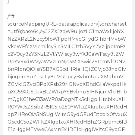
}
/*#
sourceMappingURL=data:application/json;charset
=utf8;base64,eyJ2ZXJzaW9uIjozLCJmaWxlIjoiYX
NzZXRzL2Nzcy9lbWFpbHMvcGFydGlhbHMvbW
VkaWFfcXVlcmllcy5jc3MiLCJzb3VyY2VzIjpbImFz
c2V0cy9zY3NzL2VtYWlscy9wYXJ0aWFscy9tZW
RpYV9xdWVyaWVzLnNjc3MiXSwic291cmNlc0Nv
bnRlbnQiOlsiYSB7XG5cdHRleHQtZGVjb3JhdGlv
bjogbm9uZTsgLy8gVGhpcyBvbmUgaXMgbmVl
ZGVkIGZvciBPdXRsb29rIGNvbXBhdGliaWxpdHk
uXG59XG5cbkBtZWRpYSBvbmx5IHNjcmVlbiBhb
mQgKG1heC13aWR0aDogNTk5cHgpIHtcblxuXH
R0YWJsZS5ib2R5IC5jb250YWluZXIge1xuXHRcdH
dpZHRoOiA5NSUgIWltcG9ydGFudDtcblx0fVxuX
G5cdC5oZWFkZXIge1xuXHRcdHBhZGRpbmc6ID
E1cHggMTVweCAxMnB4IDE1cHggIWltcG9ydGF