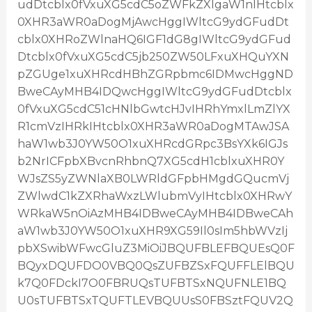
udDtcblx0fVxuXG5cdC5oZWFkZXIgaW1nIHtcblx
0XHR3aWR0aDogMjAwcHggIWltcG9ydGFudDt
cblx0XHRoZWlnaHQ6IGF1dG8gIWltcG9ydGFud
Dtcblx0fVxuXG5cdC5jb250ZW50LFxuXHQuYXN
pZGUge1xuXHRcdHBhZGRpbmc6IDMwcHggND
BweCAyMHB4IDQwcHggIWltcG9ydGFudDtcblx
0fVxuXG5cdC51cHNlbGwtcHJvIHRhYmxlLmZlYX
R1cmVzIHRkIHtcblx0XHR3aWR0aDogMTAwJSA
haW1wb3J0YW50O1xuXHRcdGRpc3BsYXk6IGJs
b2NrICFpbXBvcnRhbnQ7XG5cdH1cblxuXHR0Y
WJsZS5yZWNlaXB0LWRldGFpbHMgdGQucmVj
ZWlwdC1kZXRhaWxzLWlubmVyIHtcblx0XHRwY
WRkaW5nOiAzMHB4IDBweCAyMHB4IDBweCAh
aW1wb3J0YW50O1xuXHR9XG59Il0sIm5hbWVzIj
pbXSwibWFwcGluZ3MiOiJBQUFBLEFBQUEsQ0F
BQyxDQUFDO0VBQ0QsZUFBZSxFQUFFLElBQU
k7Q0FDckI7O0FBRUQsTUFBTSxNQUFNLE1BQ
U0sTUFBTSxTQUFTLEVBQUUsS0FBSztFQUV2Q