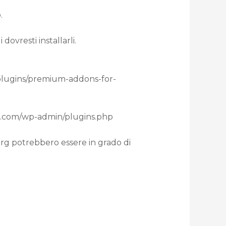
.
dovresti installarli.
g/plugins/premium-addons-for-
vich.com/wp-admin/plugins.php
org potrebbero essere in grado di