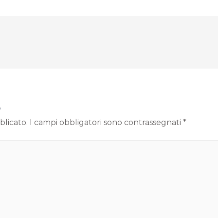
o
blicato.
I campi obbligatori sono contrassegnati
*