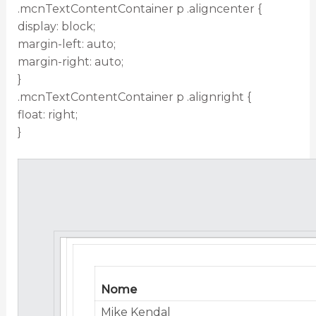
.mcnTextContentContainer p .aligncenter {
display: block;
margin-left: auto;
margin-right: auto;
}
.mcnTextContentContainer p .alignright {
float: right;
}
Nome
Mike Kendal