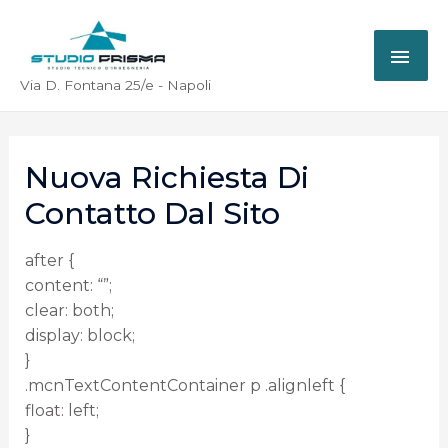
Via D. Fontana 25/e - Napoli
Nuova Richiesta Di
Contatto Dal Sito
after {
content: “”;
clear: both;
display: block;
}
.mcnTextContentContainer p .alignleft {
float: left;
}