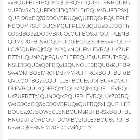
yxBQUFBLEtBQUssQUFBQSxLQUFLLENBQUMs
VUFBVSxDQUFDO0lBQ3JCLEtBQUssRUFBRSxj
QUFjO0dBQ3JCO0VBRUQsQUFBQSxPQUFPLE
NBQUM7SUFDUCxPQUFPLEVBQUUsOEJBQTh
CO0dBQ3ZDO0VBRUQsQUFBQSxPQUFPLENB
QUMsR0FBRyxDQUFDO0lBQ1gsS0FBSyxFQUFF
LGdCQUFnQjtJQUN2QixNQUFNLEVBQUUsZUF
BZTtHQUN2QjtFQUVELEFBQUEsUUFBUTtFQU
NSLE1BQU0sQ0FBQztJQUNOLE9BQU8sRUFBR
Sw4QkFBOEI7R0FDdkM7RUFFRCxBQUFBLFdB
QVcsQ0FBQyxLQUFLLEFBQUEsU0FBUyxDQUF
DLEVBQUUsQ0FBQztJQUM3QixLQUFLLEVBQU
UsZUFBZTtJQUN0QixPQUFPLEVBQUUsZ0JBQ
WdCO0dBQ3pCO0VBRUQsQUFBQSxLQUFLLEF
BQUEsZ0JBQWdCLENBQUMsRUFBRSxBQUFBL
HNCQUFzQixDQUFDO0lBQzlDLE9BQU8sRUFB
RSw0QkFBNEI7R0FDckMifQ== */