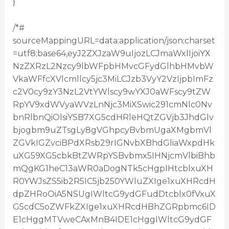
}
/*#
sourceMappingURL=data:application/json;charset
=utf8;base64,eyJ2ZXJzaW9uIjozLCJmaWxlIjoiYX
NzZXRzL2Nzcy9lbWFpbHMvcGFydGlhbHMvbW
VkaWFfcXVlcmllcy5jc3MiLCJzb3VyY2VzIjpbImFz
c2V0cy9zY3NzL2VtYWlscy9wYXJ0aWFscy9tZW
RpYV9xdWVyaWVzLnNjc3MiXSwic291cmNlc0Nv
bnRlbnQiOlsiYSB7XG5cdHRleHQtZGVjb3JhdGlv
bjogbm9uZTsgLy8gVGhpcyBvbmUgaXMgbmVl
ZGVkIGZvciBPdXRsb29rIGNvbXBhdGliaWxpdHk
uXG59XG5cbkBtZWRpYSBvbmx5IHNjcmVlbiBhb
mQgKG1heC13aWR0aDogNTk5cHgpIHtcblxuXH
R0YWJsZS5ib2R5IC5jb250YWluZXIge1xuXHRcdH
dpZHRoOiA5NSUgIWltcG9ydGFudDtcblx0fVxuX
G5cdC5oZWFkZXIge1xuXHRcdHBhZGRpbmc6ID
E1cHggMTVweCAxMnB4IDE1cHggIWltcG9ydGF