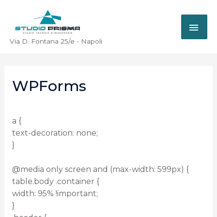
Via D. Fontana 25/e - Napoli
WPForms
a {
text-decoration: none;
}
@media only screen and (max-width: 599px) {
table.body .container {
width: 95% !important;
}