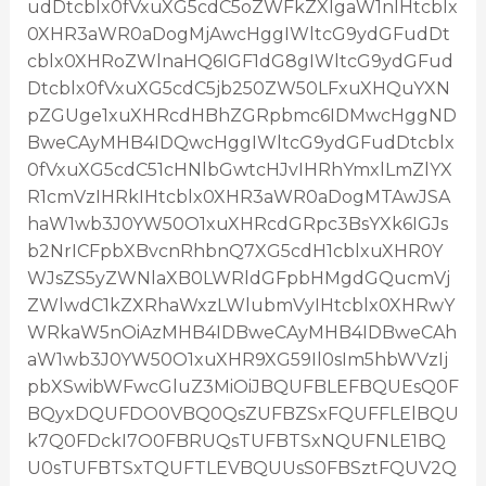
udDtcblx0fVxuXG5cdC5oZWFkZXIgaW1nIHtcblx
0XHR3aWR0aDogMjAwcHggIWltcG9ydGFudDt
cblx0XHRoZWlnaHQ6IGF1dG8gIWltcG9ydGFud
Dtcblx0fVxuXG5cdC5jb250ZW50LFxuXHQuYXN
pZGUge1xuXHRcdHBhZGRpbmc6IDMwcHggND
BweCAyMHB4IDQwcHggIWltcG9ydGFudDtcblx
0fVxuXG5cdC51cHNlbGwtcHJvIHRhYmxlLmZlYX
R1cmVzIHRkIHtcblx0XHR3aWR0aDogMTAwJSA
haW1wb3J0YW50O1xuXHRcdGRpc3BsYXk6IGJs
b2NrICFpbXBvcnRhbnQ7XG5cdH1cblxuXHR0Y
WJsZS5yZWNlaXB0LWRldGFpbHMgdGQucmVj
ZWlwdC1kZXRhaWxzLWlubmVyIHtcblx0XHRwY
WRkaW5nOiAzMHB4IDBweCAyMHB4IDBweCAh
aW1wb3J0YW50O1xuXHR9XG59Il0sIm5hbWVzIj
pbXSwibWFwcGluZ3MiOiJBQUFBLEFBQUEsQ0F
BQyxDQUFDO0VBQ0QsZUFBZSxFQUFFLElBQU
k7Q0FDckI7O0FBRUQsTUFBTSxNQUFNLE1BQ
U0sTUFBTSxTQUFTLEVBQUUsS0FBSztFQUV2Q