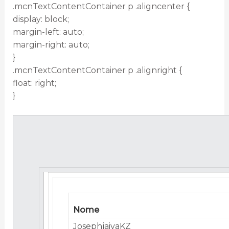
.mcnTextContentContainer p .aligncenter {
display: block;
margin-left: auto;
margin-right: auto;
}
.mcnTextContentContainer p .alignright {
float: right;
}
Nome
JosephjaivaKZ