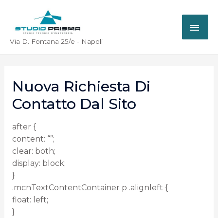
Via D. Fontana 25/e - Napoli
Nuova Richiesta Di
Contatto Dal Sito
after {
content: “”;
clear: both;
display: block;
}
.mcnTextContentContainer p .alignleft {
float: left;
}