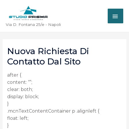
Via D. Fontana 25/e - Napoli
Nuova Richiesta Di
Contatto Dal Sito
after {
content: “”;
clear: both;
display: block;
}
.mcnTextContentContainer p .alignleft {
float: left;
}