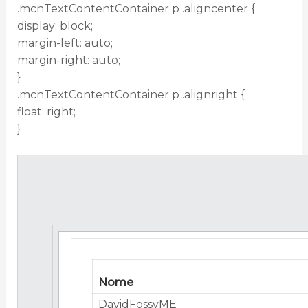
.mcnTextContentContainer p .aligncenter {
display: block;
margin-left: auto;
margin-right: auto;
}
.mcnTextContentContainer p .alignright {
float: right;
}
Nome
DavidFossyME