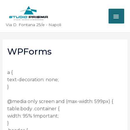
Via D. Fontana 25/e - Napoli
WPForms
a {
text-decoration: none;
}
@media only screen and (max-width: 599px) {
table.body .container {
width: 95% !important;
}