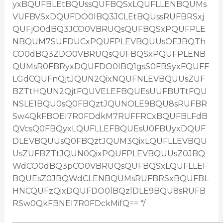
yxBQUFBLEtBQUssQUFBQSxLQUFLLENBQUMs
VUFBVSxDQUFDO0lBQ3JCLEtBQUssRUFBRSxj
QUFjO0dBQ3JCO0VBRUQsQUFBQSxPQUFPLE
NBQUM7SUFDUCxPQUFPLEVBQUUsOEJBQTh
CO0dBQ3ZDO0VBRUQsQUFBQSxPQUFPLENB
QUMsR0FBRyxDQUFDO0lBQ1gsS0FBSyxFQUFF
LGdCQUFnQjtJQUN2QixNQUFNLEVBQUUsZUF
BZTtHQUN2QjtFQUVELEFBQUEsUUFBUTtFQU
NSLE1BQU0sQ0FBQztJQUNOLE9BQU8sRUFBR
Sw4QkFBOEI7R0FDdkM7RUFFRCxBQUFBLFdB
QVcsQ0FBQyxLQUFLLEFBQUEsU0FBUyxDQUF
DLEVBQUUsQ0FBQztJQUM3QixLQUFLLEVBQU
UsZUFBZTtJQUN0QixPQUFPLEVBQUUsZ0JBQ
WdCO0dBQ3pCO0VBRUQsQUFBQSxLQUFLLEF
BQUEsZ0JBQWdCLENBQUMsRUFBRSxBQUFBL
HNCQUFzQixDQUFDO0lBQzlDLE9BQU8sRUFB
RSw0QkFBNEI7R0FDckMifQ== */