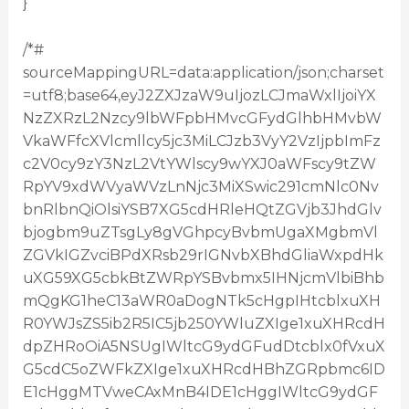
}
/*#
sourceMappingURL=data:application/json;charset
=utf8;base64,eyJ2ZXJzaW9uIjozLCJmaWxlIjoiYX
NzZXRzL2Nzcy9lbWFpbHMvcGFydGlhbHMvbW
VkaWFfcXVlcmllcy5jc3MiLCJzb3VyY2VzIjpbImFz
c2V0cy9zY3NzL2VtYWlscy9wYXJ0aWFscy9tZW
RpYV9xdWVyaWVzLnNjc3MiXSwic291cmNlc0Nv
bnRlbnQiOlsiYSB7XG5cdHRleHQtZGVjb3JhdGlv
bjogbm9uZTsgLy8gVGhpcyBvbmUgaXMgbmVl
ZGVkIGZvciBPdXRsb29rIGNvbXBhdGliaWxpdHk
uXG59XG5cbkBtZWRpYSBvbmx5IHNjcmVlbiBhb
mQgKG1heC13aWR0aDogNTk5cHgpIHtcblxuXH
R0YWJsZS5ib2R5IC5jb250YWluZXIge1xuXHRcdH
dpZHRoOiA5NSUgIWltcG9ydGFudDtcblx0fVxuX
G5cdC5oZWFkZXIge1xuXHRcdHBhZGRpbmc6ID
E1cHggMTVweCAxMnB4IDE1cHggIWltcG9ydGF