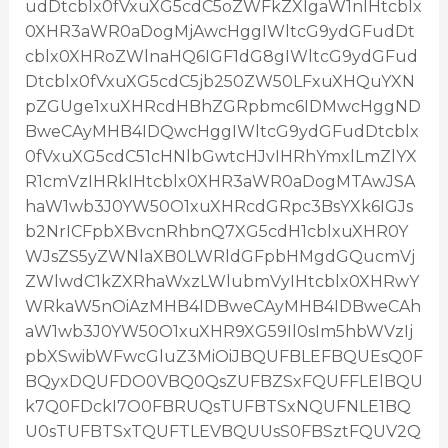
udDtcblx0fVxuXG5cdC5oZWFkZXIgaW1nIHtcblx
0XHR3aWR0aDogMjAwcHggIWltcG9ydGFudDt
cblx0XHRoZWlnaHQ6IGF1dG8gIWltcG9ydGFud
Dtcblx0fVxuXG5cdC5jb250ZW50LFxuXHQuYXN
pZGUge1xuXHRcdHBhZGRpbmc6IDMwcHggND
BweCAyMHB4IDQwcHggIWltcG9ydGFudDtcblx
0fVxuXG5cdC51cHNlbGwtcHJvIHRhYmxlLmZlYX
R1cmVzIHRkIHtcblx0XHR3aWR0aDogMTAwJSA
haW1wb3J0YW50O1xuXHRcdGRpc3BsYXk6IGJs
b2NrICFpbXBvcnRhbnQ7XG5cdH1cblxuXHR0Y
WJsZS5yZWNlaXB0LWRldGFpbHMgdGQucmVj
ZWlwdC1kZXRhaWxzLWlubmVyIHtcblx0XHRwY
WRkaW5nOiAzMHB4IDBweCAyMHB4IDBweCAh
aW1wb3J0YW50O1xuXHR9XG59Il0sIm5hbWVzIj
pbXSwibWFwcGluZ3MiOiJBQUFBLEFBQUEsQ0F
BQyxDQUFDO0VBQ0QsZUFBZSxFQUFFLElBQU
k7Q0FDckI7O0FBRUQsTUFBTSxNQUFNLE1BQ
U0sTUFBTSxTQUFTLEVBQUUsS0FBSztFQUV2Q