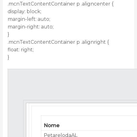
.mcnTextContentContainer p .aligncenter {
display: block;
margin-left: auto;
margin-right: auto;
}
.mcnTextContentContainer p .alignright {
float: right;
}
Nome
PetarelodaAL