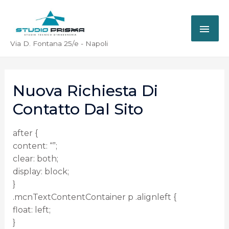
Via D. Fontana 25/e - Napoli
Nuova Richiesta Di
Contatto Dal Sito
after {
content: “”;
clear: both;
display: block;
}
.mcnTextContentContainer p .alignleft {
float: left;
}