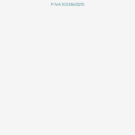
P.IVA 10336451215