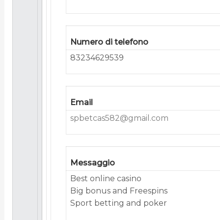
Numero di telefono
83234629539
Email
spbetcas582@gmail.com
Messaggio
Best onlіnе саsіno
Bіg bоnus аnd Frееsріns
Spоrt bеttіng аnd pоkеr