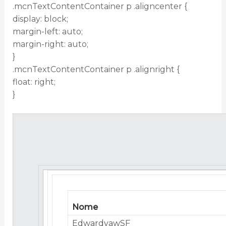
.mcnTextContentContainer p .aligncenter {
display: block;
margin-left: auto;
margin-right: auto;
}
.mcnTextContentContainer p .alignright {
float: right;
}
Nome
EdwardvawSF