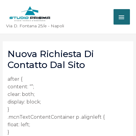
Via D. Fontana 25/e - Napoli
Nuova Richiesta Di
Contatto Dal Sito
after {
content: “”;
clear: both;
display: block;
}
.mcnTextContentContainer p .alignleft {
float: left;
}