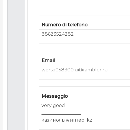
Numero di telefono
88623524282
Email
werso058300iu@rambler.ru
Messaggio
very good
_________________
казинолық чиптері kz