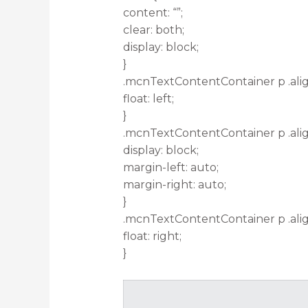
content: “”;
clear: both;
display: block;
}
.mcnTextContentContainer p .alig
float: left;
}
.mcnTextContentContainer p .ali
display: block;
margin-left: auto;
margin-right: auto;
}
.mcnTextContentContainer p .alig
float: right;
}