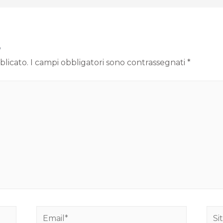
o
blicato.
I campi obbligatori sono contrassegnati
*