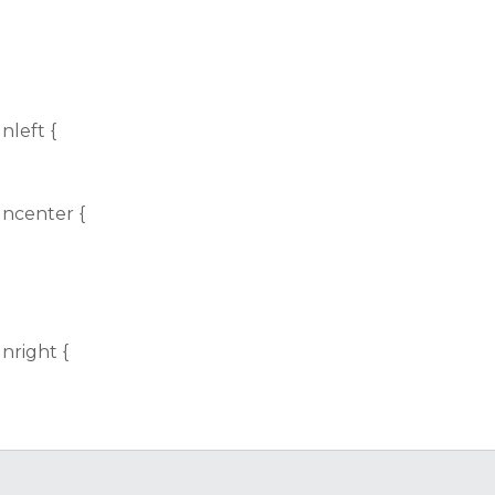
nleft {
gncenter {
nright {