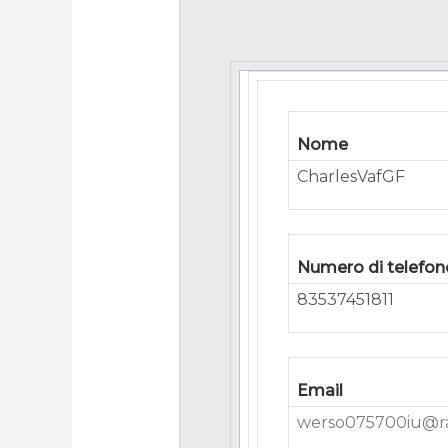
Nome
CharlesVafGF
Numero di telefon
83537451811
Email
werso075700iu@r