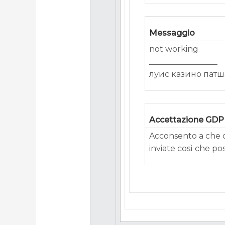
Messaggio
not working
_________________
луис казино пат
Accettazione GD
Acconsento a che q
inviate così che po