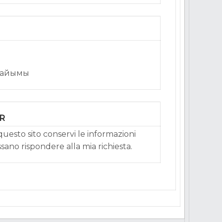
шайымы
PR
uesto sito conservi le informazioni
ssano rispondere alla mia richiesta.