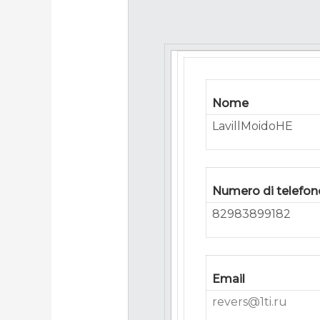
Nome
LavillMoidoHE
Numero di telefon
82983899182
Email
revers@1ti.ru