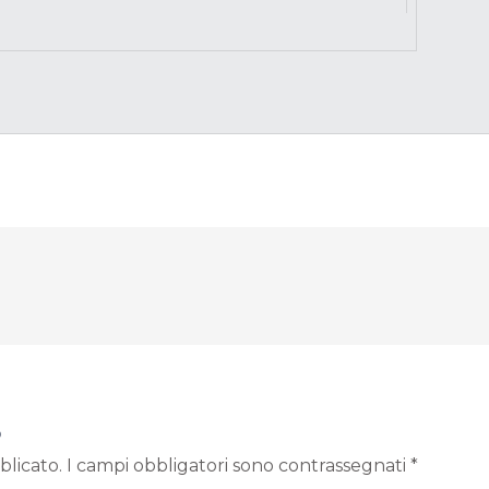
o
blicato.
I campi obbligatori sono contrassegnati
*