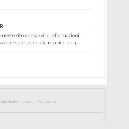
PR
uesto sito conservi le informazioni
ssano rispondere alla mia richiesta.
to da
Studio Tecnico Ing. Ostrogovich