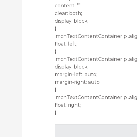
content: “”;
clear: both;
display: block;
}
.mcnTextContentContainer p .alig
float: left;
}
.mcnTextContentContainer p .ali
display: block;
margin-left: auto;
margin-right: auto;
}
.mcnTextContentContainer p .alig
float: right;
}