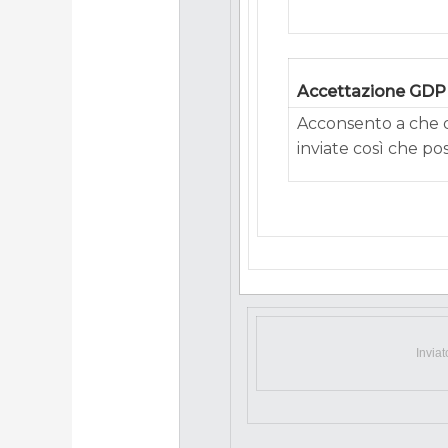
Accettazione GD
Acconsento a che q
inviate così che po
Invia