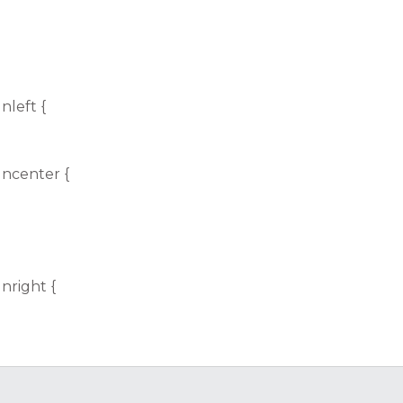
nleft {
gncenter {
nright {