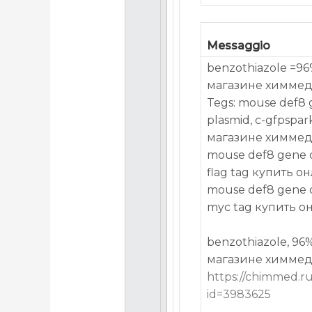
Messaggio
benzothiazole =96
магазине химме
Tegs: mouse def8 g
plasmid, c-gfpspa
магазине химме
mouse def8 gene or
flag tag купить 
mouse def8 gene or
myc tag купить о
benzothiazole, 96
магазине химме
https://chimmed.r
id=3983625