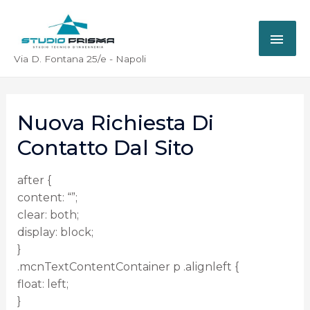
Via D. Fontana 25/e - Napoli
Nuova Richiesta Di
Contatto Dal Sito
after {
content: “”;
clear: both;
display: block;
}
.mcnTextContentContainer p .alignleft {
float: left;
}