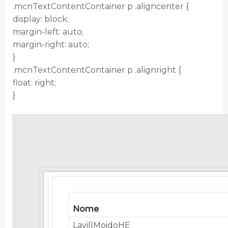
.mcnTextContentContainer p .aligncenter {
display: block;
margin-left: auto;
margin-right: auto;
}
.mcnTextContentContainer p .alignright {
float: right;
}
Nome
LavillMoidoHE