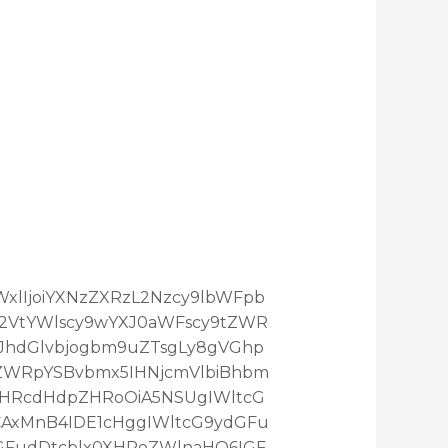
maWxlIjoiYXNzZXRzL2Nzcy9lbWFpb
L2VtYWlscy9wYXJ0aWFscy9tZWR
3JhdGlvbjogbm9uZTsgLy8gVGhp
ZWRpYSBvbmx5IHNjcmVlbiBhbm
XHRcdHdpZHRoOiA5NSUgIWltcG
AxMnB4IDE1cHggIWltcG9ydGFu
GFudDtcblx0XHRoZWlnaHQ6IGF