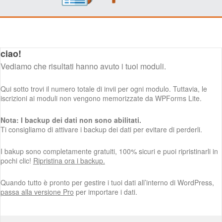
ciao!
Vediamo che risultati hanno avuto i tuoi moduli.
Qui sotto trovi il numero totale di invii per ogni modulo. Tuttavia, le
iscrizioni ai moduli non vengono memorizzate da WPForms Lite.
Nota: I backup dei dati non sono abilitati.
Ti consigliamo di attivare i backup dei dati per evitare di perderli.
I bakup sono completamente gratuiti, 100% sicuri e puoi ripristinarli in
pochi clic!
Ripristina ora i backup.
Quando tutto è pronto per gestire i tuoi dati all’interno di WordPress,
passa alla versione Pro
per importare i dati.