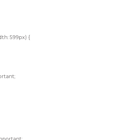
th: 599px) {
ortant;
mportant;