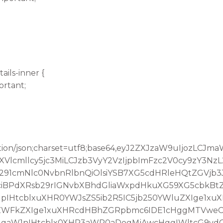
ails-inner {
ortant;
tion/json;charset=utf8;base64,eyJ2ZXJzaW9uIjozLCJ
lcmllcy5jc3MiLCJzb3VyY2VzIjpbImFzc2V0cy9zY3Nz
291cmNlc0NvbnRlbnQiOlsiYSB7XG5cdHRleHQtZGVjb
iBPdXRsb29rIGNvbXBhdGliaWxpdHkuXG59XG5cbkBt
IHtcblxuXHR0YWJsZS5ib2R5IC5jb250YWluZXIge1xu
oZWFkZXIge1xuXHRcdHBhZGRpbmc6IDE1cHggMTVweC
IgaW1nIHtcblx0XHR3aWR0aDogMjAwcHggIWltcG9yd