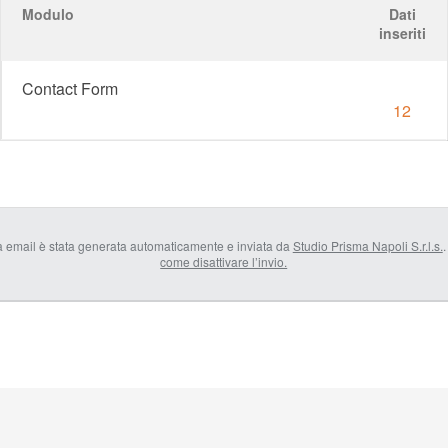
Modulo
Dati
inseriti
Contact Form
12
 email è stata generata automaticamente e inviata da
Studio Prisma Napoli S.r.l.s.
.
come disattivare l’invio.