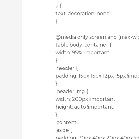
a {
text-decoration: none;
}
@media only screen and (max-wid
table.body .container {
width: 95% !important;
}
.header {
padding: 15px 15px 12px 15px !imp
}
.header img {
width: 200px !important;
height: auto !important;
}
.content,
.aside {
padding: 30px 40px 20px 40px !i