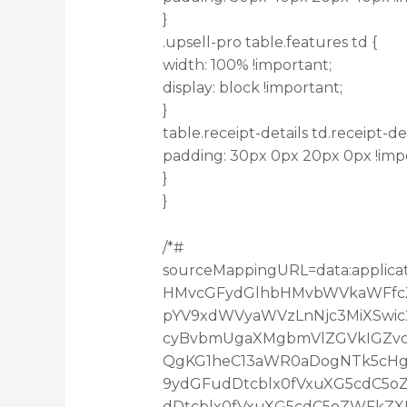
}
.upsell-pro table.features td {
width: 100% !important;
display: block !important;
}
table.receipt-details td.receipt-det
padding: 30px 0px 20px 0px !imp
}
}
/*#
sourceMappingURL=data:applica
HMvcGFydGlhbHMvbWVkaWFfcXV
pYV9xdWVyaWVzLnNjc3MiXSwic
cyBvbmUgaXMgbmVlZGVkIGZvc
QgKG1heC13aWR0aDogNTk5cHgp
9ydGFudDtcblx0fVxuXG5cdC5
dDtcblx0fVxuXG5cdC5oZWFkZX