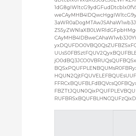
1dG8gIWltcG9ydGFudDtcblx0
weCAyMHB4IDQwcHggIWltcG9yd
3aWR0aDogMTAwJSAhaW1wb3J0
ZS5yZWNlaXB0LWRldGFpbHMg
CAyMHB4IDBweCAhaW1wb3J0YW
yxDQUFDO0VBQ0QsZUFBZSxFQ
UUsS0FBSztFQUV2QyxBQUFBL
jO0dBQ3JCO0VBRUQsQUFBQS
BQSxPQUFPLENBQUMsR0FBRyx
HQUN2QjtFQUVELEFBQUEsUU
FFRCxBQUFBLFdBQVcsQ0FBQy
FBZTtJQUN0QixPQUFPLEVBQ
RUFBRSxBQUFBLHNCQUFzQixDQ