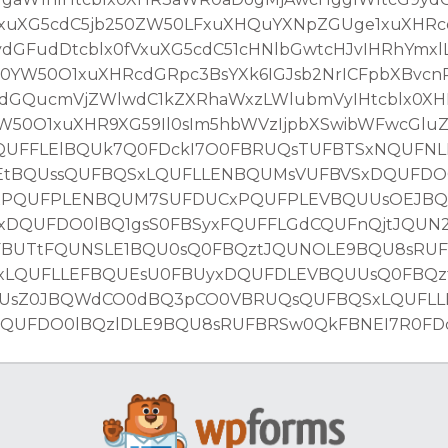
fVxuXG5cdC5jb250ZW50LFxuXHQuYXNpZGUge1xuXH
GFudDtcblx0fVxuXG5cdC51cHNlbGwtcHJvIHRhYmxlL
YW50O1xuXHRcdGRpc3BsYXk6IGJsb2NrICFpbXBvcn
dGQucmVjZWlwdC1kZXRhaWxzLWlubmVyIHtcblx0X
50O1xuXHR9XG59Il0sIm5hbWVzIjpbXSwibWFwcGlu
UFFLElBQUk7Q0FDckI7O0FBRUQsTUFBTSxNQUFNL
EtBQUssQUFBQSxLQUFLLENBQUMsVUFBVSxDQUFDO0
xPQUFPLENBQUM7SUFDUCxPQUFPLEVBQUUsOEJB
DQUFDO0lBQ1gsS0FBSyxFQUFFLGdCQUFnQjtJQUN
FBUTtFQUNSLE1BQU0sQ0FBQztJQUNOLE9BQU8sRU
xLQUFLLEFBQUEsU0FBUyxDQUFDLEVBQUUsQ0FBQz
UUsZ0JBQWdCO0dBQ3pCO0VBRUQsQUFBQSxLQUFL
UFDO0lBQzlDLE9BQU8sRUFBRSw0QkFBNEI7R0FDck