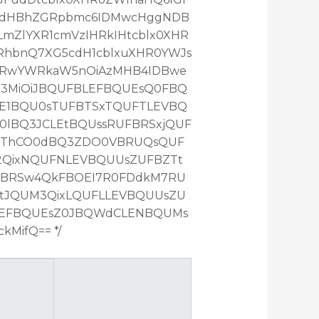
RcdHBhZGRpbmc6IDMwcHggNDB
mZlYXR1cmVzIHRkIHtcblx0XHR
RhbnQ7XG5cdH1cblxuXHR0YWJs
HRwYWRkaW5nOiAzMHB4IDBwe
Z3MiOiJBQUFBLEFBQUEsQ0FBQ
E1BQU0sTUFBTSxTQUFTLEVBQ
lBQ3JCLEtBQUssRUFBRSxjQUF
QThCO0dBQ3ZDO0VBRUQsQUF
2QixNQUFNLEVBQUUsZUFBZTt
FBRSw4QkFBOEI7R0FDdkM7RU
tJQUM3QixLQUFLLEVBQUUsZU
LEFBQUEsZ0JBQWdCLENBQUMs
MifQ== */