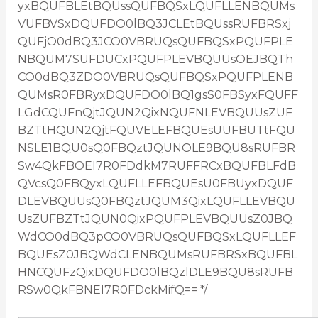
yxBQUFBLEtBQUssQUFBQSxLQUFLLENBQUMs
VUFBVSxDQUFDO0lBQ3JCLEtBQUssRUFBRSxj
QUFjO0dBQ3JCO0VBRUQsQUFBQSxPQUFPLE
NBQUM7SUFDUCxPQUFPLEVBQUUsOEJBQTh
CO0dBQ3ZDO0VBRUQsQUFBQSxPQUFPLENB
QUMsR0FBRyxDQUFDO0lBQ1gsS0FBSyxFQUFF
LGdCQUFnQjtJQUN2QixNQUFNLEVBQUUsZUF
BZTtHQUN2QjtFQUVELEFBQUEsUUFBUTtFQU
NSLE1BQU0sQ0FBQztJQUNOLE9BQU8sRUFBR
Sw4QkFBOEI7R0FDdkM7RUFFRCxBQUFBLFdB
QVcsQ0FBQyxLQUFLLEFBQUEsU0FBUyxDQUF
DLEVBQUUsQ0FBQztJQUM3QixLQUFLLEVBQU
UsZUFBZTtJQUN0QixPQUFPLEVBQUUsZ0JBQ
WdCO0dBQ3pCO0VBRUQsQUFBQSxLQUFLLEF
BQUEsZ0JBQWdCLENBQUMsRUFBRSxBQUFBL
HNCQUFzQixDQUFDO0lBQzlDLE9BQU8sRUFB
RSw0QkFBNEI7R0FDckMifQ== */