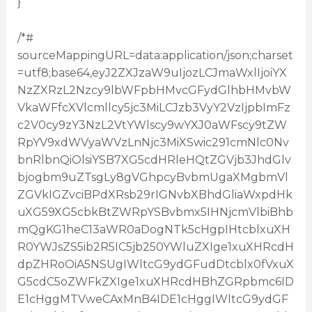
}
/*#
sourceMappingURL=data:application/json;charset
=utf8;base64,eyJ2ZXJzaW9uIjozLCJmaWxlIjoiYX
NzZXRzL2Nzcy9lbWFpbHMvcGFydGlhbHMvbW
VkaWFfcXVlcmllcy5jc3MiLCJzb3VyY2VzIjpbImFz
c2V0cy9zY3NzL2VtYWlscy9wYXJ0aWFscy9tZW
RpYV9xdWVyaWVzLnNjc3MiXSwic291cmNlc0Nv
bnRlbnQiOlsiYSB7XG5cdHRleHQtZGVjb3JhdGlv
bjogbm9uZTsgLy8gVGhpcyBvbmUgaXMgbmVl
ZGVkIGZvciBPdXRsb29rIGNvbXBhdGliaWxpdHk
uXG59XG5cbkBtZWRpYSBvbmx5IHNjcmVlbiBhb
mQgKG1heC13aWR0aDogNTk5cHgpIHtcblxuXH
R0YWJsZS5ib2R5IC5jb250YWluZXIge1xuXHRcdH
dpZHRoOiA5NSUgIWltcG9ydGFudDtcblx0fVxuX
G5cdC5oZWFkZXIge1xuXHRcdHBhZGRpbmc6ID
E1cHggMTVweCAxMnB4IDE1cHggIWltcG9ydGF