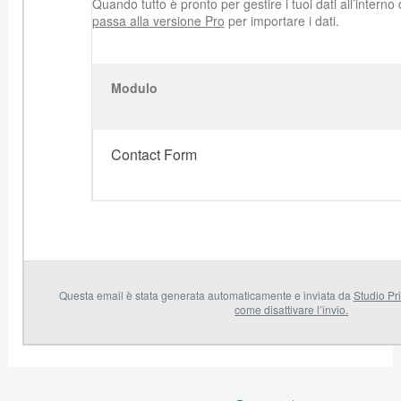
Quando tutto è pronto per gestire i tuoi dati all’intern
passa alla versione Pro
per importare i dati.
Modulo
Contact Form
Questa email è stata generata automaticamente e inviata da
Studio Pri
come disattivare l’invio.