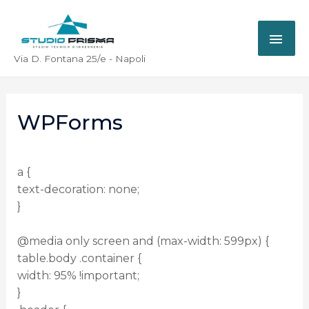
Via D. Fontana 25/e - Napoli
WPForms
a {
text-decoration: none;
}
@media only screen and (max-width: 599px) {
table.body .container {
width: 95% !important;
}