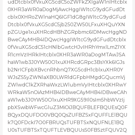
udDtcblx0fVxuXG5cdC5oZWFkZXIgaW1nIHtcblx
0XHR3aWR0aDogMjAwcHggIWltcG9ydGFudDt
cblx0XHRoZWlnaHQ6IGF1dG8gIWltcG9ydGFud
Dtcblx0fVxuXG5cdC5jb250ZW50LFxuXHQuYXN
pZGUge1xuXHRcdHBhZGRpbmc6IDMwcHggND
BweCAyMHB4IDQwcHggIWltcG9ydGFudDtcblx
0fVxuXG5cdC51cHNlbGwtcHJvIHRhYmxlLmZlYX
R1cmVzIHRkIHtcblx0XHR3aWR0aDogMTAwJSA
haW1wb3J0YW50O1xuXHRcdGRpc3BsYXk6IGJs
b2NrICFpbXBvcnRhbnQ7XG5cdH1cblxuXHR0Y
WJsZS5yZWNlaXB0LWRldGFpbHMgdGQucmVj
ZWlwdC1kZXRhaWxzLWlubmVyIHtcblx0XHRwY
WRkaW5nOiAzMHB4IDBweCAyMHB4IDBweCAh
aW1wb3J0YW50O1xuXHR9XG59Il0sIm5hbWVzIj
pbXSwibWFwcGluZ3MiOiJBQUFBLEFBQUEsQ0F
BQyxDQUFDO0VBQ0QsZUFBZSxFQUFFLElBQU
k7Q0FDckI7O0FBRUQsTUFBTSxNQUFNLE1BQ
U0sTUFBTSxTQUFTLEVBQUUsS0FBSztFQUV2Q