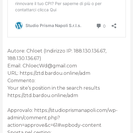
Autore: Chloet (Indirizzo IP: 188.130.136.67,
188.130.136.67)
Email: ChloecWd@gmail.com
URL: https://ztd.bardou.online/adm
Commento:
Your site’s position in the search results
https://ztd.bardou.online/adm
Approvalo: https://studioprismanapoli.com/wp-
admin/comment.php?
action=approve&c=61#wpbody-content
Sposta nel cestino: