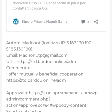
Autore: Madisont (Indirizzo IP: 5.183.130.190,
5.183.130.190)
Email: MadisonEtp@gmail.com
URL: https://ztd.bardou.online/adm
Commento:
I offer mutually beneficial cooperation
https://ztd.bardou.online/adm
Approvalo: https://studioprismanapoli.com/wp-
admin/comment.php?
action=approve&c=64#wpbody-content
Sposta nel cestino: