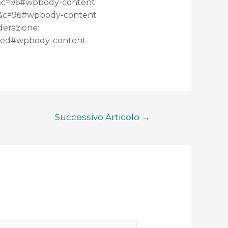
sh&c=96#wpbody-content
m&c=96#wpbody-content
derazione:
ated#wpbody-content
Successivo Articolo
→