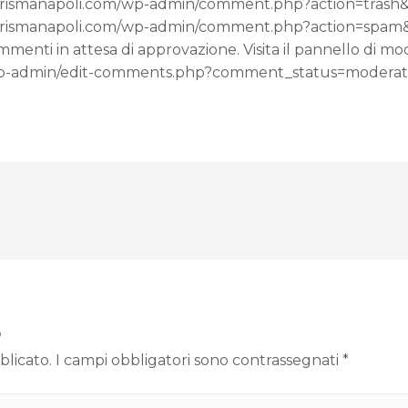
udioprismanapoli.com/wp-admin/comment.php?action=tra
ioprismanapoli.com/wp-admin/comment.php?action=spa
enti in attesa di approvazione. Visita il pannello di mo
m/wp-admin/edit-comments.php?comment_status=moder
o
blicato.
I campi obbligatori sono contrassegnati
*