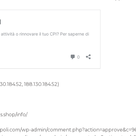
130.184.52, 188.130.184.52)
.shop/info/
anapoli.com/wp-admin/comment.php?action=approve&c=