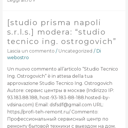
Leggi altro »
[studio prisma napoli
s.r.l.s.] modera: “studio
tecnico ing. ostrogovich”
Lascia un commento
/
Uncategorized
/ Di
webostro
Un nuovo commento all’articolo “Studio Tecnico
Ing. Ostrogovich” è in attesa della tua
approvazione Studio Tecnico Ing. Ostrogovich
Autore: сервис центры в москве (Indirizzo IP:
93.183.88.188, host-93-183-88-188.hosted-by-
vdsina.com) Email: dsfsdf@gmail.com URL:
https://profi-teh-remont.ru/ Commento:
Профессиональный сервисный центр по
ремонту бытовой техники с выездом на дом.