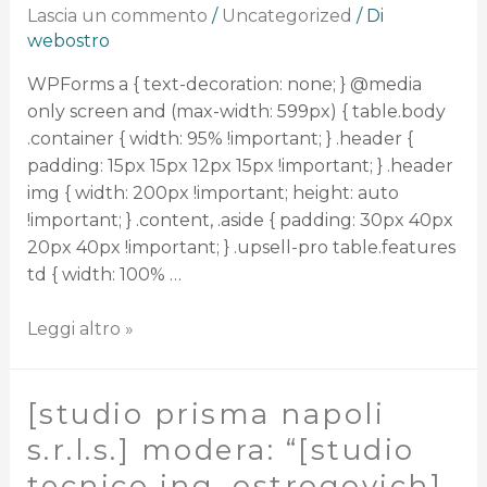
Lascia un commento
/
Uncategorized
/ Di
webostro
WPForms a { text-decoration: none; } @media
only screen and (max-width: 599px) { table.body
.container { width: 95% !important; } .header {
padding: 15px 15px 12px 15px !important; } .header
img { width: 200px !important; height: auto
!important; } .content, .aside { padding: 30px 40px
20px 40px !important; } .upsell-pro table.features
td { width: 100% …
Leggi altro »
[studio prisma napoli
s.r.l.s.] modera: “[studio
tecnico ing. ostrogovich]