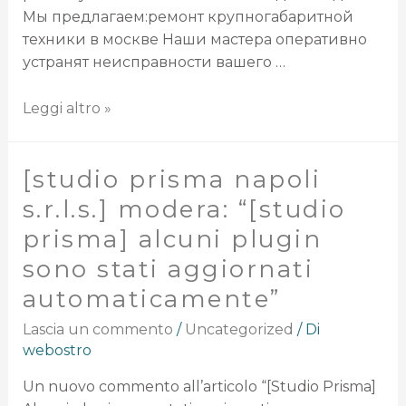
Мы предлагаем:ремонт крупногабаритной
техники в москве Наши мастера оперативно
устранят неисправности вашего …
Leggi altro »
[studio prisma napoli
s.r.l.s.] modera: “[studio
prisma] alcuni plugin
sono stati aggiornati
automaticamente”
Lascia un commento
/
Uncategorized
/ Di
webostro
Un nuovo commento all’articolo “[Studio Prisma]