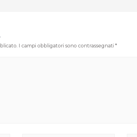
o
blicato.
I campi obbligatori sono contrassegnati
*