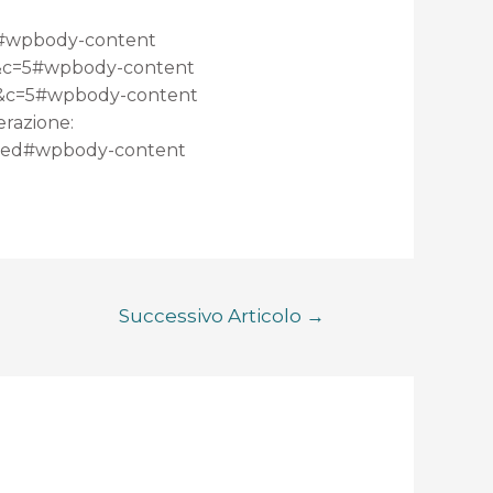
5#wpbody-content
sh&c=5#wpbody-content
m&c=5#wpbody-content
erazione:
ated#wpbody-content
Successivo Articolo
→