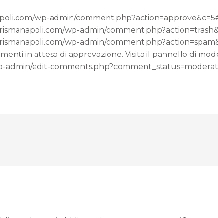
anapoli.com/wp-admin/comment.php?action=approve&c=
dioprismanapoli.com/wp-admin/comment.php?action=tra
ioprismanapoli.com/wp-admin/comment.php?action=spa
nti in attesa di approvazione. Visita il pannello di mod
m/wp-admin/edit-comments.php?comment_status=moder
o