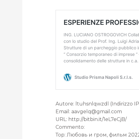
Autore: ltuhsnlqwzdl (Indirizzo IP:
Email: aavgelq@gmail.com
URL: http://bitbin.it/1eL7eCjB/
Commento:
Тор: Любовь и гром, фильм 20