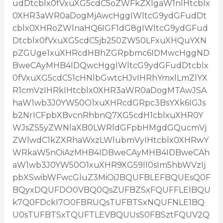
udDtcblx0fVxuXG5cdC5oZWFkZXIgaW1nIHtcblx
0XHR3aWR0aDogMjAwcHggIWltcG9ydGFudDt
cblx0XHRoZWlnaHQ6IGF1dG8gIWltcG9ydGFud
Dtcblx0fVxuXG5cdC5jb250ZW50LFxuXHQuYXN
pZGUge1xuXHRcdHBhZGRpbmc6IDMwcHggND
BweCAyMHB4IDQwcHggIWltcG9ydGFudDtcblx
0fVxuXG5cdC51cHNlbGwtcHJvIHRhYmxlLmZlYX
R1cmVzIHRkIHtcblx0XHR3aWR0aDogMTAwJSA
haW1wb3J0YW50O1xuXHRcdGRpc3BsYXk6IGJs
b2NrICFpbXBvcnRhbnQ7XG5cdH1cblxuXHR0Y
WJsZS5yZWNlaXB0LWRldGFpbHMgdGQucmVj
ZWlwdC1kZXRhaWxzLWlubmVyIHtcblx0XHRwY
WRkaW5nOiAzMHB4IDBweCAyMHB4IDBweCAh
aW1wb3J0YW50O1xuXHR9XG59Il0sIm5hbWVzIj
pbXSwibWFwcGluZ3MiOiJBQUFBLEFBQUEsQ0F
BQyxDQUFDO0VBQ0QsZUFBZSxFQUFFLElBQU
k7Q0FDckI7O0FBRUQsTUFBTSxNQUFNLE1BQ
U0sTUFBTSxTQUFTLEVBQUUsS0FBSztFQUV2Q