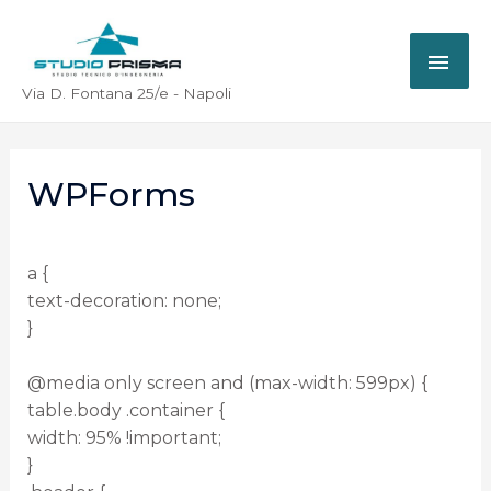
Via D. Fontana 25/e - Napoli
WPForms
a {
text-decoration: none;
}
@media only screen and (max-width: 599px) {
table.body .container {
width: 95% !important;
}