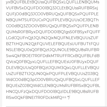
yxBQUFBLEtBQUssQUFBQSxLQUFLLENBQUMs
VUFBVSxDQUFDO0lBQ3JCLEtBQUssRUFBRSxj
QUFjO0dBQ3JCO0VBRUQsQUFBQSxPQUFPLE
NBQUM7SUFDUCxPQUFPLEVBQUUsOEJBQTh
CO0dBQ3ZDO0VBRUQsQUFBQSxPQUFPLENB
QUMsR0FBRyxDQUFDO0lBQ1gsS0FBSyxFQUFF
LGdCQUFnQjtJQUN2QixNQUFNLEVBQUUsZUF
BZTtHQUN2QjtFQUVELEFBQUEsUUFBUTtFQU
NSLE1BQU0sQ0FBQztJQUNOLE9BQU8sRUFBR
Sw4QkFBOEI7R0FDdkM7RUFFRCxBQUFBLFdB
QVcsQ0FBQyxLQUFLLEFBQUEsU0FBUyxDQUF
DLEVBQUUsQ0FBQztJQUM3QixLQUFLLEVBQU
UsZUFBZTtJQUN0QixPQUFPLEVBQUUsZ0JBQ
WdCO0dBQ3pCO0VBRUQsQUFBQSxLQUFLLEF
BQUEsZ0JBQWdCLENBQUMsRUFBRSxBQUFBL
HNCQUFzQixDQUFDO0lBQzlDLE9BQU8sRUFB
RSw0QkFBNEI7R0FDckMifQ== */