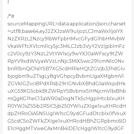
}
/*#
sourceMappingURL=data:application/json;charset
=utf8;base64,eyJ2ZXJzaW9uIjozLCJmaWxlIjoiYX
NzZXRzL2Nzcy9lbWFpbHMvcGFydGlhbHMvbW
VkaWFfcXVlcmllcy5jc3MiLCJzb3VyY2VzIjpbImFz
c2V0cy9zY3NzL2VtYWlscy9wYXJ0aWFscy9tZW
RpYV9xdWVyaWVzLnNjc3MiXSwic291cmNlc0Nv
bnRlbnQiOlsiYSB7XG5cdHRleHQtZGVjb3JhdGlv
bjogbm9uZTsgLy8gVGhpcyBvbmUgaXMgbmVl
ZGVkIGZvciBPdXRsb29rIGNvbXBhdGliaWxpdHk
uXG59XG5cbkBtZWRpYSBvbmx5IHNjcmVlbiBhb
mQgKG1heC13aWR0aDogNTk5cHgpIHtcblxuXH
R0YWJsZS5ib2R5IC5jb250YWluZXIge1xuXHRcdH
dpZHRoOiA5NSUgIWltcG9ydGFudDtcblx0fVxuX
G5cdC5oZWFkZXIge1xuXHRcdHBhZGRpbmc6ID
E1cHggMTVweCAxMnB4IDE1cHggIWltcG9ydGF