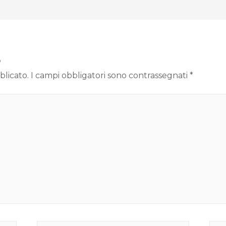
o
blicato.
I campi obbligatori sono contrassegnati
*