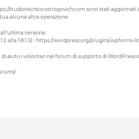
ttps://studiotecnico.ostrogovich.com sono stati aggiornat
 tua alcuna altra operazione.
all’ultima versione:
.2 alla 1.8.1.3) : https://wordpress.org/plugins/wpforms-lit
 di aiuto i volontari nei forum di supporto di WordPress.
forums/